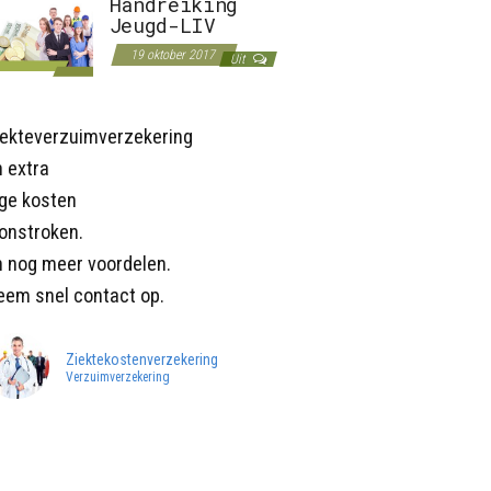
Handreiking
Jeugd-LIV
19 oktober 2017
Uit
iekteverzuimverzekering
 extra
age kosten
onstroken.
n nog meer voordelen.
eem snel contact op.
Ziektekostenverzekering
Verzuimverzekering