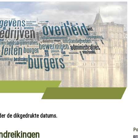
nder de dikgedrukte datums.
Po
ndreikingen