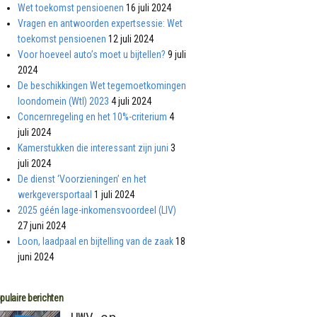
Wet toekomst pensioenen
16 juli 2024
Vragen en antwoorden expertsessie: Wet
toekomst pensioenen
12 juli 2024
Voor hoeveel auto’s moet u bijtellen?
9 juli
2024
De beschikkingen Wet tegemoetkomingen
loondomein (Wtl) 2023
4 juli 2024
Concernregeling en het 10%-criterium
4
juli 2024
Kamerstukken die interessant zijn juni
3
juli 2024
De dienst ‘Voorzieningen’ en het
werkgeversportaal
1 juli 2024
2025 géén lage-inkomensvoordeel (LIV)
27 juni 2024
Loon, laadpaal en bijtelling van de zaak
18
juni 2024
pulaire berichten
UWV en