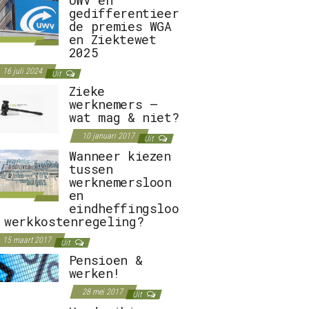
gedifferentieer
de premies WGA
en Ziektewet
2025
16 juli 2024
Uit
Zieke
werknemers –
wat mag & niet?
10 januari 2017
Uit
Wanneer kiezen
tussen
werknemersloon
en
eindheffingsloo
 werkkostenregeling?
15 maart 2017
Uit
Pensioen &
werken!
28 mei 2017
Uit