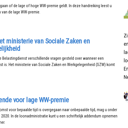
aan of de lage of hoge WW-premie geldt. In deze handreiking leest u
n van de lage WW-premie.
Z
t ministerie van Sociale Zaken en
en
lijkheid
l
e Belastingdienst verschillende vragen gesteld over wanneer een
lo
is. Het ministerie van Sociale Zaken en Werkgelegenheid (SZW) komt
E
N
oende voor lage WW-premie
st voor bepaalde tijd is overgegaan naar onbepaalde tijd, mag u onder
020. In de loonadministratie kunt u een schriftelijk addendum opnemen
mer.