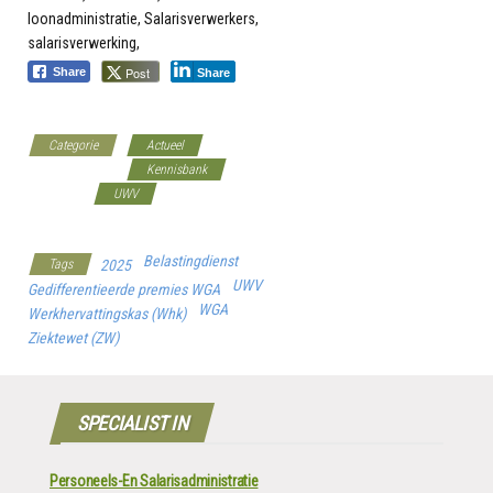
Post
Share
Share
Categorie
Actueel
Belastingdienst
Kennisbank
Overheid
UWV
Werkgeverscoach
Belastingdienst
Tags
2025
UWV
Gedifferentieerde premies WGA
WGA
Werkhervattingskas (Whk)
Ziektewet (ZW)
SPECIALIST IN
Personeels-En Salarisadministratie