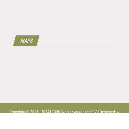
MAPS
Copyright © 2016 - 2024 | 100%
Werkgeverscoach B.V.
| Designed by
MPG |
Disclaimer