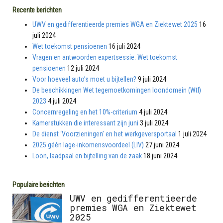
Recente berichten
UWV en gedifferentieerde premies WGA en Ziektewet 2025
16
juli 2024
Wet toekomst pensioenen
16 juli 2024
Vragen en antwoorden expertsessie: Wet toekomst
pensioenen
12 juli 2024
Voor hoeveel auto’s moet u bijtellen?
9 juli 2024
De beschikkingen Wet tegemoetkomingen loondomein (Wtl)
2023
4 juli 2024
Concernregeling en het 10%-criterium
4 juli 2024
Kamerstukken die interessant zijn juni
3 juli 2024
De dienst ‘Voorzieningen’ en het werkgeversportaal
1 juli 2024
2025 géén lage-inkomensvoordeel (LIV)
27 juni 2024
Loon, laadpaal en bijtelling van de zaak
18 juni 2024
Populaire berichten
UWV en gedifferentieerde
premies WGA en Ziektewet
2025