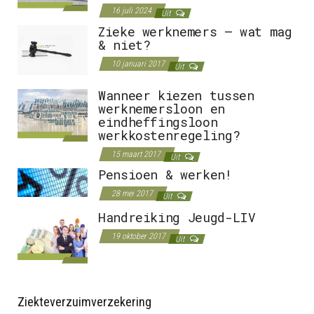
16 juli 2024
Uit
Zieke werknemers – wat mag
& niet?
10 januari 2017
Uit
Wanneer kiezen tussen
werknemersloon en
eindheffingsloon
werkkostenregeling?
15 maart 2017
Uit
Pensioen & werken!
28 mei 2017
Uit
Handreiking Jeugd-LIV
19 oktober 2017
Uit
Ziekteverzuimverzekering