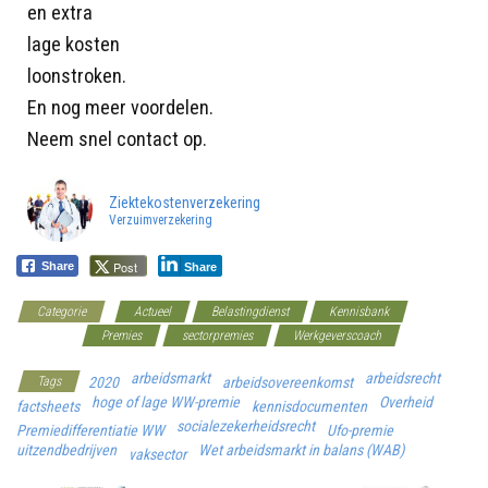
en extra
lage kosten
loonstroken.
En nog meer voordelen.
Neem snel contact op.
Ziektekostenverzekering
Verzuimverzekering
Post
Share
Share
Categorie
Actueel
Belastingdienst
Kennisbank
Overheid
Premies
sectorpremies
Werkgeverscoach
arbeidsmarkt
arbeidsrecht
Tags
2020
arbeidsovereenkomst
hoge of lage WW-premie
Overheid
factsheets
kennisdocumenten
socialezekerheidsrecht
Premiedifferentiatie WW
Ufo-premie
uitzendbedrijven
Wet arbeidsmarkt in balans (WAB)
vaksector