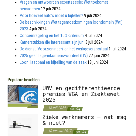
Vragen en antwoorden expertsessie: Wet toekomst
pensioenen
12 juli 2024
Voor hoeveel auto’s moet u bijtellen?
9 juli 2024
De beschikkingen Wet tegemoetkomingen loondomein (Wtl)
2023
4 juli 2024
Concernregeling en het 10%-criterium
4 juli 2024
Kamerstukken die interessant zijn juni
3 juli 2024
De dienst ‘Voorzieningen’ en het werkgeversportaal
1 juli 2024
2025 géén lage-inkomensvoordeel (LIV)
27 juni 2024
Loon, laadpaal en bijtelling van de zaak
18 juni 2024
Populaire berichten
UWV en gedifferentieerde
premies WGA en Ziektewet
2025
16 juli 2024
Uit
Zieke werknemers – wat mag
& niet?
10 januari 2017
Uit