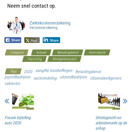
Neem snel contact op.
Ziektekostenverzekering
Verzuimverzekering
Post
Share
Share
Categorie
Actueel
Belastingdienst
Kennisbank
Overheid
Payrolling
Werkgeverscoach
aangifte loonheffingen
Tags
2020
Belastingdienst
payrollbedrijven
uitzendbedrijven
sectorindeling
Uitzendwerkgevers
vaksector
Fiscale bijtelling
Ontslagrecht en
auto 2020
arbeidsmarkt op de
schop