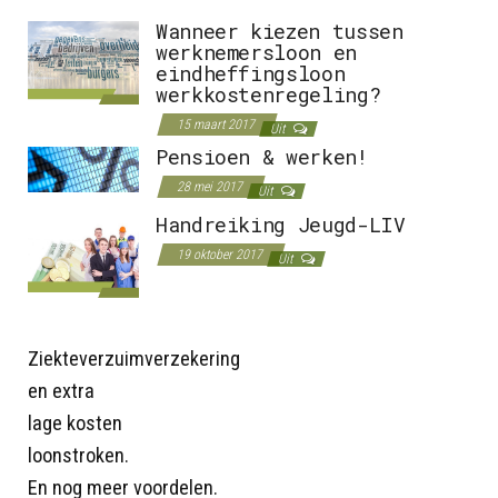
Wanneer kiezen tussen
werknemersloon en
eindheffingsloon
werkkostenregeling?
15 maart 2017
Uit
Pensioen & werken!
28 mei 2017
Uit
Handreiking Jeugd-LIV
19 oktober 2017
Uit
Ziekteverzuimverzekering
en extra
lage kosten
loonstroken.
En nog meer voordelen.