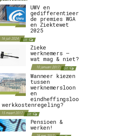
UWV en
gedifferentieer
de premies WGA
en Ziektewet
2025
16 juli 2024
Uit
Zieke
werknemers –
wat mag & niet?
10 januari 2017
Uit
Wanneer kiezen
tussen
werknemersloon
en
eindheffingsloo
 werkkostenregeling?
15 maart 2017
Uit
Pensioen &
werken!
28 mei 2017