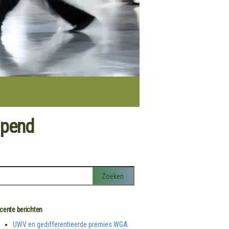
jpend
cente berichten
UWV en gedifferentieerde premies WGA