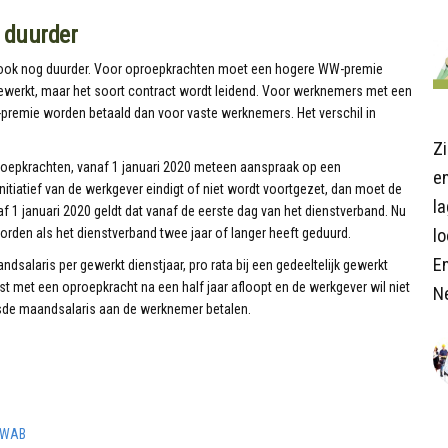
 duurder
ook nog duurder. Voor oproepkrachten moet een hogere WW-premie
gewerkt, maar het soort contract wordt leidend. Voor werknemers met een
-premie worden betaald dan voor vaste werknemers. Het verschil in
Z
roepkrachten, vanaf 1 januari 2020 meteen aanspraak op een
en
nitiatief van de werkgever eindigt of niet wordt voortgezet, dan moet de
l
f 1 januari 2020 geldt dat vanaf de eerste dag van het dienstverband. Nu
orden als het dienstverband twee jaar of langer heeft geduurd.
lo
E
dsalaris per gewerkt dienstjaar, pro rata bij een gedeeltelijk gewerkt
mst met een oproepkracht na een half jaar afloopt en de werkgever wil niet
N
sde maandsalaris aan de werknemer betalen.
e WAB