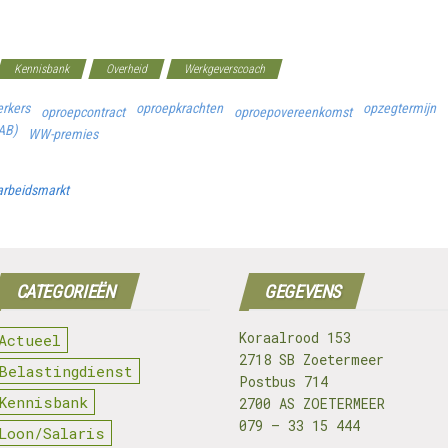
Kennisbank
Overheid
Werkgeverscoach
erkers
oproepkrachten
opzegtermijn
oproepcontract
oproepovereenkomst
AB)
WW-premies
 arbeidsmarkt
CATEGORIEËN
GEGEVENS
Koraalrood 153
Actueel
2718 SB Zoetermeer
Belastingdienst
Postbus 714
Kennisbank
2700 AS ZOETERMEER
079 – 33 15 444
Loon/Salaris