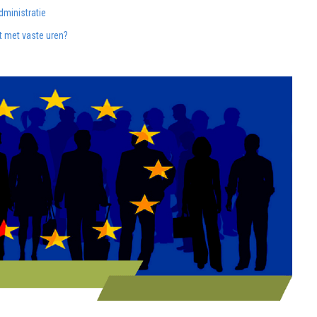
ministratie
 met vaste uren?