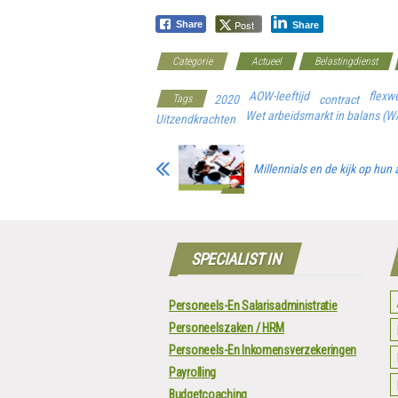
Post
Share
Share
Categorie
Actueel
Belastingdienst
AOW-leeftijd
flexw
Tags
2020
contract
Wet arbeidsmarkt in balans (W
Uitzendkrachten
Millennials en de kijk op hun
SPECIALIST IN
Personeels-En Salarisadministratie
Personeelszaken / HRM
Personeels-En Inkomensverzekeringen
Payrolling
Budgetcoaching