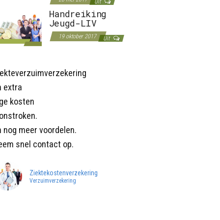
Uit
Handreiking
Jeugd-LIV
19 oktober 2017
Uit
iekteverzuimverzekering
 extra
age kosten
onstroken.
n nog meer voordelen.
eem snel contact op.
Ziektekostenverzekering
Verzuimverzekering