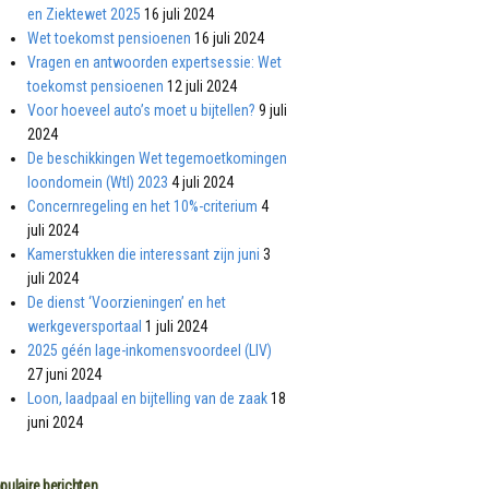
en Ziektewet 2025
16 juli 2024
Wet toekomst pensioenen
16 juli 2024
Vragen en antwoorden expertsessie: Wet
toekomst pensioenen
12 juli 2024
Voor hoeveel auto’s moet u bijtellen?
9 juli
2024
De beschikkingen Wet tegemoetkomingen
loondomein (Wtl) 2023
4 juli 2024
Concernregeling en het 10%-criterium
4
juli 2024
Kamerstukken die interessant zijn juni
3
juli 2024
De dienst ‘Voorzieningen’ en het
werkgeversportaal
1 juli 2024
2025 géén lage-inkomensvoordeel (LIV)
27 juni 2024
Loon, laadpaal en bijtelling van de zaak
18
juni 2024
pulaire berichten