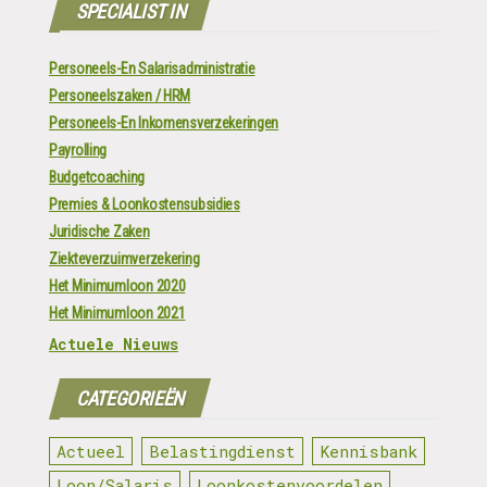
SPECIALIST IN
Personeels-En Salarisadministratie
Personeelszaken / HRM
Personeels-En Inkomensverzekeringen
Payrolling
Budgetcoaching
Premies & Loonkostensubsidies
Juridische Zaken
Ziekteverzuimverzekering
Het Minimumloon 2020
Het Minimumloon 2021
Actuele Nieuws
CATEGORIEËN
Actueel
Belastingdienst
Kennisbank
Loon/Salaris
Loonkostenvoordelen