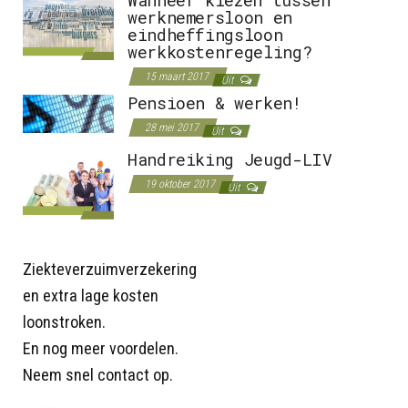
Wanneer kiezen tussen
werknemersloon en
eindheffingsloon
werkkostenregeling?
15 maart 2017
Uit
Pensioen & werken!
28 mei 2017
Uit
Handreiking Jeugd-LIV
19 oktober 2017
Uit
Ziekteverzuimverzekering
en extra lage kosten
loonstroken.
En nog meer voordelen.
Neem snel contact op.