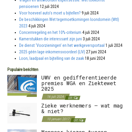
pensioenen
12 juli 2024
Voor hoeveel auto’s moet u bijtellen?
9 juli 2024
De beschikkingen Wet tegemoetkomingen loondomein (Wtl)
2023
4 juli 2024
Concernregeling en het 10%-criterium
4 juli 2024
Kamerstukken die interessant zijn juni
3 juli 2024
De dienst ‘Voorzieningen’ en het werkgeversportaal
1 juli 2024
2025 géén lage-inkomensvoordeel (LIV)
27 juni 2024
Loon, laadpaal en bijtelling van de zaak
18 juni 2024
Populaire berichten
UWV en gedifferentieerde
premies WGA en Ziektewet
2025
16 juli 2024
Uit
Zieke werknemers – wat mag
& niet?
10 januari 2017
Uit