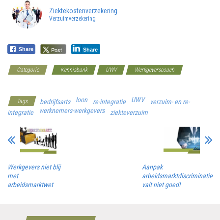
Ziektekostenverzekering
Verzuimverzekering
Post
Share
Share
Categorie
Kennisbank
UWV
Werkgeverscoach
Ziekteverzuim
loon
UWV
Tags
bedrijfsarts
re-integratie
verzuim- en re-
werknemers-werkgevers
integratie
ziekteverzuim
Werkgevers niet blij
Aanpak
met
arbeidsmarktdiscriminatie
arbeidsmarktwet
valt niet goed!