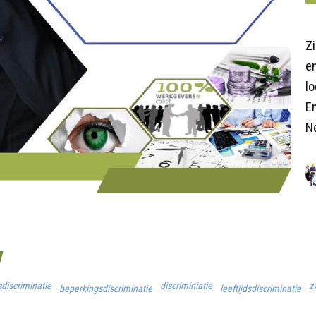
Z
en
lo
E
N
discriminatie
discriminiatie
z
beperkingsdiscriminatie
leeftijdsdiscriminatie