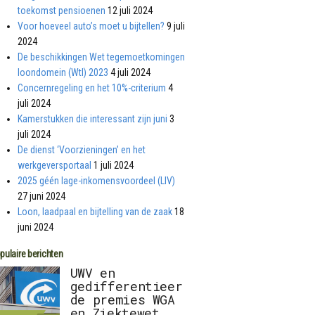
toekomst pensioenen
12 juli 2024
Voor hoeveel auto’s moet u bijtellen?
9 juli
2024
De beschikkingen Wet tegemoetkomingen
loondomein (Wtl) 2023
4 juli 2024
Concernregeling en het 10%-criterium
4
juli 2024
Kamerstukken die interessant zijn juni
3
juli 2024
De dienst ‘Voorzieningen’ en het
werkgeversportaal
1 juli 2024
2025 géén lage-inkomensvoordeel (LIV)
27 juni 2024
Loon, laadpaal en bijtelling van de zaak
18
juni 2024
pulaire berichten
UWV en
gedifferentieer
de premies WGA
en Ziektewet