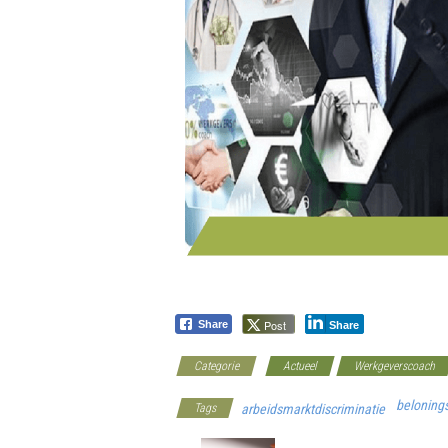
Post
Share
Share
Categorie
Actueel
Werkgeverscoach
belonings
Tags
arbeidsmarktdiscriminatie