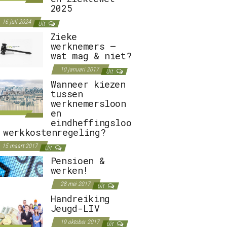
2025
16 juli 2024
Uit
Zieke
werknemers –
wat mag & niet?
10 januari 2017
Uit
Wanneer kiezen
tussen
werknemersloon
en
eindheffingsloo
 werkkostenregeling?
15 maart 2017
Uit
Pensioen &
werken!
28 mei 2017
Uit
Handreiking
Jeugd-LIV
19 oktober 2017
Uit