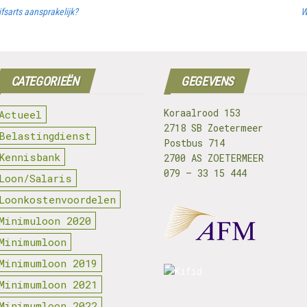
jfsarts aansprakelijk?
W
CATEGORIEËN
GEGEVENS
Koraalrood 153
Actueel
2718 SB Zoetermeer
Belastingdienst
Postbus 714
Kennisbank
2700 AS ZOETERMEER
079 – 33 15 444
Loon/Salaris
Loonkostenvoordelen
Minimuloon 2020
Minimumloon
Minimumloon 2019
Minimumloon 2021
Minimumloon 2022