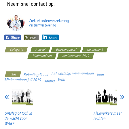
Neem snel contact op.
Ziektekostenverzekering
Verzuimverzekering
Post
Share
Share
Categorie
Actueel
Belastingdienst
Kennisbank
Loon/Salaris
Minimumloon
minimumloon 2019
Werkgeverscoach
het wettelijk minimumloon
Tags
Belastingdienst
loon
Minimumloon juli 2019
WML
salaris
Ontslag of toch in
Flexwerkers meer
de wacht voor
rechten
WAB?