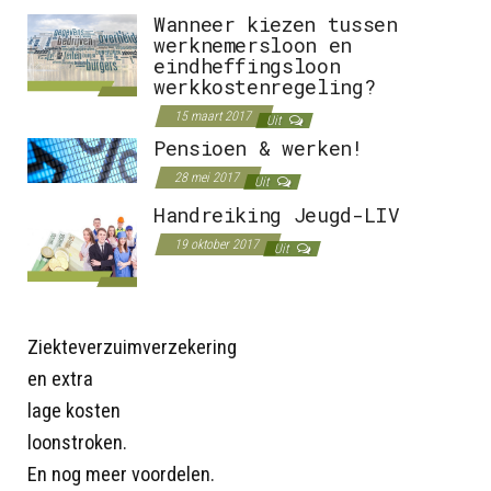
Wanneer kiezen tussen
werknemersloon en
eindheffingsloon
werkkostenregeling?
15 maart 2017
Uit
Pensioen & werken!
28 mei 2017
Uit
Handreiking Jeugd-LIV
19 oktober 2017
Uit
Ziekteverzuimverzekering
en extra
lage kosten
loonstroken.
En nog meer voordelen.