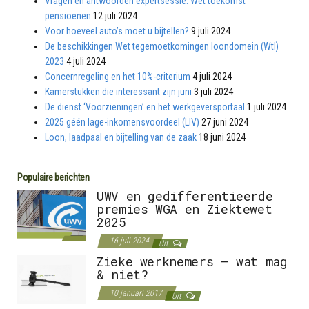
Vragen en antwoorden expertsessie: Wet toekomst
pensioenen
12 juli 2024
Voor hoeveel auto’s moet u bijtellen?
9 juli 2024
De beschikkingen Wet tegemoetkomingen loondomein (Wtl)
2023
4 juli 2024
Concernregeling en het 10%-criterium
4 juli 2024
Kamerstukken die interessant zijn juni
3 juli 2024
De dienst ‘Voorzieningen’ en het werkgeversportaal
1 juli 2024
2025 géén lage-inkomensvoordeel (LIV)
27 juni 2024
Loon, laadpaal en bijtelling van de zaak
18 juni 2024
Populaire berichten
UWV en gedifferentieerde
premies WGA en Ziektewet
2025
16 juli 2024
Uit
Zieke werknemers – wat mag
& niet?
10 januari 2017
Uit