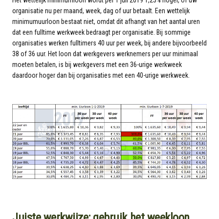
Het wettelijk minimumloon wordt per 1 juli 2019 1,23% hoger, of uw
organisatie nu per maand, week, dag of uur betaalt. Een wettelijk
minimumuurloon bestaat niet, omdat dit afhangt van het aantal uren
dat een fulltime werkweek bedraagt per organisatie. Bij sommige
organisaties werken fulltimers 40 uur per week, bij andere bijvoorbeeld
38 of 36 uur. Het loon dat werkgevers werknemers per uur minimaal
moeten betalen, is bij werkgevers met een 36-urige werkweek
daardoor hoger dan bij organisaties met een 40-urige werkweek.
Juiste werkwijze: gebruik het weekloon