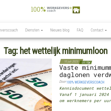
100%
Personeelszaken / HRM,
Salarisverwerking,
Werkgeverscoach,
Ziekteverzuim wet en
everscoach
Diensten
Nieuws blog
FAQ
Contact
regelgeving,
HR – Salaris –
Personeelsverzekeringen,
Payroll –
Premies en
loonkostensubsidies,
Tag:
het wettelijk minimumloon
Verzekeringen –
Payrolling, Juridische
zaken, Opleiding,
Wet &
ontwikkeling en
10 juli 2023
Regelgeving –
Uit
coaching, HR Scan,
Vaste minimum
Coaching
daglonen verd
Door
100% WERKGEVERSCOACH
Kennisdocument wett
Vanaf 1 januari 2024
om werknemers per uu