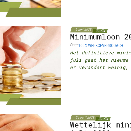
1 juni 2023
Uit
Minimumloon 2
Door
100% WERKGEVERSCOACH
Het definitieve min
juli gaat het nieuwe
er verandert weinig,
24 april 2023
Uit
Wettelijk min