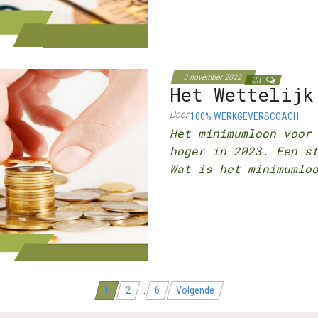
3 november 2022
Uit
Het Wettelijk
Door
100% WERKGEVERSCOACH
Het minimumloon voo
hoger in 2023. Een s
Wat is het minimumlo
1
2
…
6
Volgende