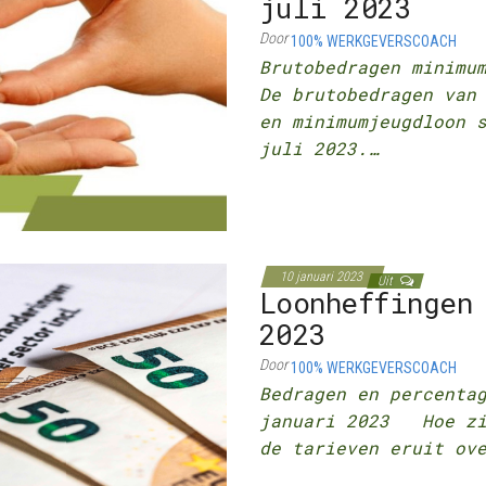
juli 2023
Door
100% WERKGEVERSCOACH
Brutobedragen minimu
De brutobedragen van
en minimumjeugdloon 
juli 2023.…
10 januari 2023
Uit
Loonheffingen
2023
Door
100% WERKGEVERSCOACH
Bedragen en percenta
januari 2023 Hoe zie
de tarieven eruit ov