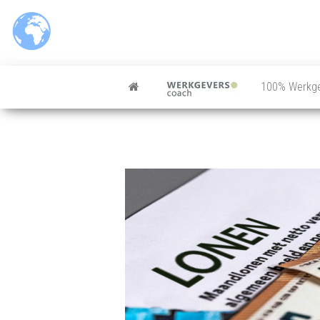
Ga
naar
de
inhoud
100% Werkg