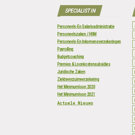
SPECIALIST IN
Personeels-En Salarisadministratie
Personeelszaken / HRM
Personeels-En Inkomensverzekeringen
Payrolling
Budgetcoaching
Premies & Loonkostensubsidies
Juridische Zaken
Ziekteverzuimverzekering
Het Minimumloon 2020
Het Minimumloon 2021
Actuele Nieuws