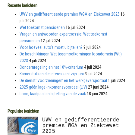
Recente berichten
UWV en gedifferentieerde premies WGA en Ziektewet 2025
16
juli 2024
Wet toekomst pensioenen
16 juli 2024
Vragen en antwoorden expertsessie: Wet toekomst
pensioenen
12 juli 2024
Voor hoeveel auto’s moet u bijtellen?
9 juli 2024
De beschikkingen Wet tegemoetkomingen loondomein (Wtl)
2023
4 juli 2024
Concernregeling en het 10%-criterium
4 juli 2024
Kamerstukken die interessant zijn juni
3 juli 2024
De dienst ‘Voorzieningen’ en het werkgeversportaal
1 juli 2024
2025 géén lage-inkomensvoordeel (LIV)
27 juni 2024
Loon, laadpaal en bijtelling van de zaak
18 juni 2024
Populaire berichten
UWV en gedifferentieerde
premies WGA en Ziektewet
2025