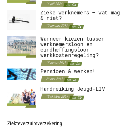
16 juli 2024
Uit
Zieke werknemers – wat mag
& niet?
10 januari 2017
Uit
Wanneer kiezen tussen
werknemersloon en
eindheffingsloon
werkkostenregeling?
15 maart 2017
Uit
Pensioen & werken!
28 mei 2017
Uit
Handreiking Jeugd-LIV
19 oktober 2017
Uit
Ziekteverzuimverzekering