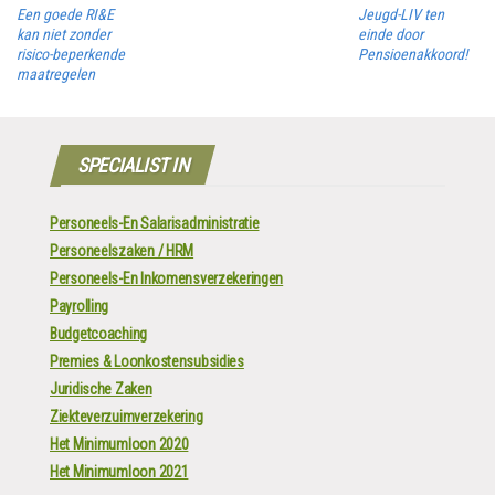
Een goede RI&E
Jeugd-LIV ten
kan niet zonder
einde door
risico-beperkende
Pensioenakkoord!
maatregelen
SPECIALIST IN
Personeels-En Salarisadministratie
Personeelszaken / HRM
Personeels-En Inkomensverzekeringen
Payrolling
Budgetcoaching
Premies & Loonkostensubsidies
Juridische Zaken
Ziekteverzuimverzekering
Het Minimumloon 2020
Het Minimumloon 2021