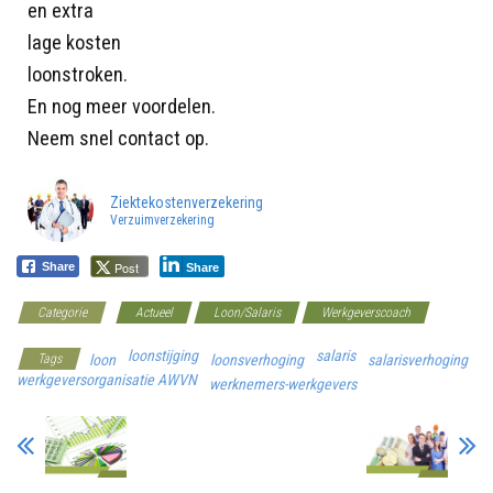
en extra
lage kosten
loonstroken.
En nog meer voordelen.
Neem snel contact op.
Ziektekostenverzekering
Verzuimverzekering
Post
Share
Share
Categorie
Actueel
Loon/Salaris
Werkgeverscoach
loonstijging
salaris
Tags
loon
loonsverhoging
salarisverhoging
werkgeversorganisatie AWVN
werknemers-werkgevers