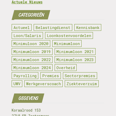
Actuele Nieuws
CATEGORIEËN
Actueel
Belastingdienst
Kennisbank
Loon/Salaris
Loonkostenvoordelen
Minimuloon 2020
Minimumloon
Minimumloon 2019
Minimumloon 2021
Minimumloon 2022
Minimumloon 2023
Minimumloon 2024
Overheid
Payrolling
Premies
Sectorpremies
UWV
Werkgeverscoach
Ziekteverzuim
GEGEVENS
Koraalrood 153
2718 SB Zoetermeer