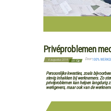
Privéproblemen med
Door
100% WERK
6 augustus 2019
Uit
Persoonlijke kwesties, zoals bijvoorbee
stevig inhakken bij werknemers. Zo stevi
privéproblemen kan helpen langdurig z
werkgevers, maar ook van de werkneme