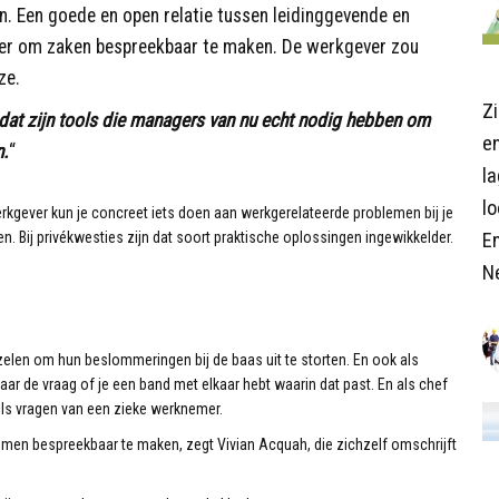
n. Een goede en open relatie tussen leidinggevende en
er om zaken bespreekbaar te maken. De werkgever zou
ze.
Z
: dat zijn tools die managers van nu echt nodig hebben om
en
n.
“
l
lo
werkgever kun je concreet iets doen aan werkgerelateerde problemen bij je
E
n. Bij privékwesties zijn dat soort praktische oplossingen ingewikkelder.
N
len om hun beslommeringen bij de baas uit te storten. En ook als
aar de vraag of je een band met elkaar hebt waarin dat past. En als chef
ils vragen van een zieke werknemer.
emen bespreekbaar te maken, zegt Vivian Acquah, die zichzelf omschrijft