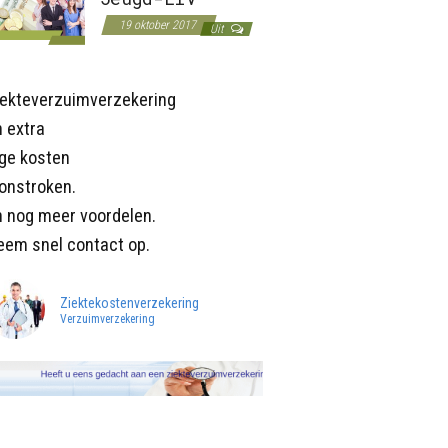
19 oktober 2017
Uit
iekteverzuimverzekering
 extra
age kosten
onstroken.
n nog meer voordelen.
eem snel contact op.
Ziektekostenverzekering
Verzuimverzekering