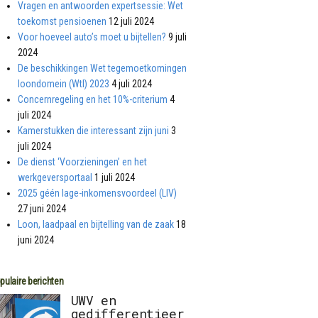
Vragen en antwoorden expertsessie: Wet
toekomst pensioenen
12 juli 2024
Voor hoeveel auto’s moet u bijtellen?
9 juli
2024
De beschikkingen Wet tegemoetkomingen
loondomein (Wtl) 2023
4 juli 2024
Concernregeling en het 10%-criterium
4
juli 2024
Kamerstukken die interessant zijn juni
3
juli 2024
De dienst ‘Voorzieningen’ en het
werkgeversportaal
1 juli 2024
2025 géén lage-inkomensvoordeel (LIV)
27 juni 2024
Loon, laadpaal en bijtelling van de zaak
18
juni 2024
pulaire berichten
UWV en
gedifferentieer