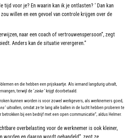
e tijd voor je? En waarin kan ik je ontlasten? ‘ Dan kan
 zou willen en een gevoel van controle krijgen over de
erwijzen, naar een coach of vertrouwenspersoon”, zegt
biedt. Anders kan de situatie verergeren.”
lemen en die hebben een prijskaartje. Als iemand langdurig uitvalt,
vangen, terwijl de ‘
zieke
‘ krijgt doorbetaald.
proken kunnen worden is voor zowel werkgevers, als werknemers goed,
ns
‘ uitvallen, omdat ze te lang alle ballen in de lucht hebben proberen te
 betrokken bij een bedrijf met een open communicatie”, aldus Helmer.
chtbare overbelasting voor de werknemer is ook kleiner,
en worden en daarop wordt gehandeld”, zegt ze.