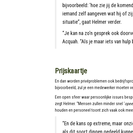
bijvoorbeeld: ‘hoe zie jij de komend
iemand zelf aangeven wat hij of zij
situatie”, gaat Helmer verder.
“Je kan na zo’n gesprek ook doorv
Acquah. “Als je maar iets van hulp 
Prijskaartje
En dan worden privéproblemen ook bedrijfsprob
bijvoorbeeld, zul je een medewerker moeten ver
Een open sfeer waar persoonlijke issues bes
zegt Helmer. “Mensen zullen minder snel ‘
opee
houden en personeel toont zich vaak ook meer
“En de kans op extreme, maar onzi
als dit soort dingen gedeeld kunn