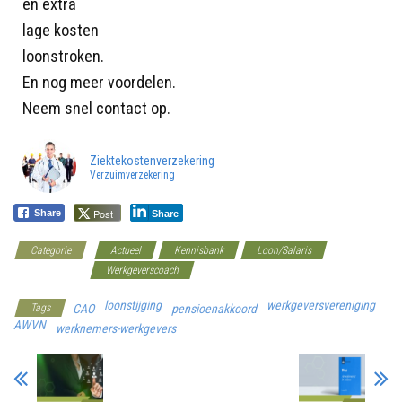
en extra
lage kosten
loonstroken.
En nog meer voordelen.
Neem snel contact op.
Ziektekostenverzekering
Verzuimverzekering
Post
Share
Share
Categorie
Actueel
Kennisbank
Loon/Salaris
Minimumloon
Werkgeverscoach
loonstijging
werkgeversvereniging
Tags
CAO
pensioenakkoord
AWVN
werknemers-werkgevers