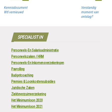
Kennisdocument
Verstandig
Wtl vernieuwd
moment van
ontslag?
SPECIALIST IN
Personeels-En Salarisadministratie
Personeelszaken / HRM
Personeels-En Inkomensverzekeringen
Payrolling
Budgetcoaching
Premies & Loonkostensubsidies
Juridische Zaken
Ziekteverzuimverzekering
Het Minimumloon 2020
Het Minimumloon 2021