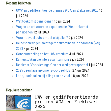
Recente berichten
UWV en gedifferentieerde premies WGA en Ziektewet 2025
16
juli 2024
Wet toekomst pensioenen
16 juli 2024
Vragen en antwoorden expertsessie: Wet toekomst
pensioenen
12 juli 2024
Voor hoeveel auto’s moet u bijtellen?
9 juli 2024
De beschikkingen Wet tegemoetkomingen loondomein (Wtl)
2023
4 juli 2024
Concernregeling en het 10%-criterium
4 juli 2024
Kamerstukken die interessant zijn juni
3 juli 2024
De dienst ‘Voorzieningen’ en het werkgeversportaal
1 juli 2024
2025 géén lage-inkomensvoordeel (LIV)
27 juni 2024
Loon, laadpaal en bijtelling van de zaak
18 juni 2024
Populaire berichten
UWV en gedifferentieerde
premies WGA en Ziektewet
2025