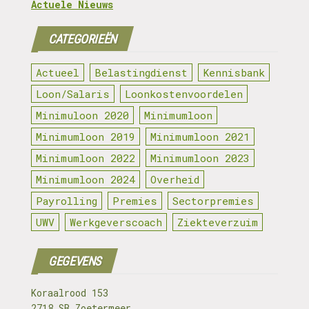
Actuele Nieuws
CATEGORIEËN
Actueel
Belastingdienst
Kennisbank
Loon/Salaris
Loonkostenvoordelen
Minimuloon 2020
Minimumloon
Minimumloon 2019
Minimumloon 2021
Minimumloon 2022
Minimumloon 2023
Minimumloon 2024
Overheid
Payrolling
Premies
Sectorpremies
UWV
Werkgeverscoach
Ziekteverzuim
GEGEVENS
Koraalrood 153
2718 SB Zoetermeer