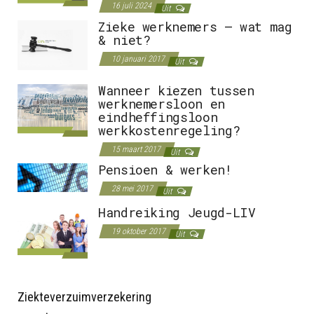
16 juli 2024
Uit
Zieke werknemers – wat mag
& niet?
10 januari 2017
Uit
Wanneer kiezen tussen
werknemersloon en
eindheffingsloon
werkkostenregeling?
15 maart 2017
Uit
Pensioen & werken!
28 mei 2017
Uit
Handreiking Jeugd-LIV
19 oktober 2017
Uit
Ziekteverzuimverzekering