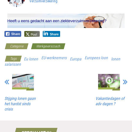
Verzuimverzekering
Post
Share
Share
Categorie
Werkgeverscoach
EU-werknemers
Europees loon
Tags
Eu lonen
Europa
lonen
salarissen
Stijging lonen gaan
Vakantiedagen of
het hardst sinds
adv dagen ?
crisis