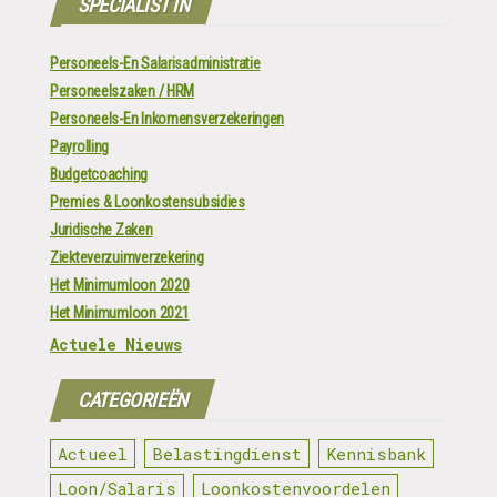
SPECIALIST IN
Personeels-En Salarisadministratie
Personeelszaken / HRM
Personeels-En Inkomensverzekeringen
Payrolling
Budgetcoaching
Premies & Loonkostensubsidies
Juridische Zaken
Ziekteverzuimverzekering
Het Minimumloon 2020
Het Minimumloon 2021
Actuele Nieuws
CATEGORIEËN
Actueel
Belastingdienst
Kennisbank
Loon/Salaris
Loonkostenvoordelen