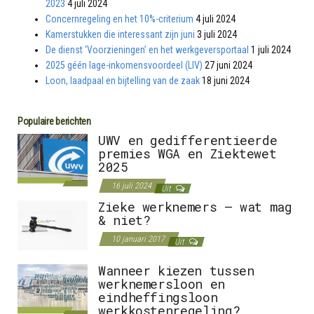
2023
4 juli 2024
Concernregeling en het 10%-criterium
4 juli 2024
Kamerstukken die interessant zijn juni
3 juli 2024
De dienst ‘Voorzieningen’ en het werkgeversportaal
1 juli 2024
2025 géén lage-inkomensvoordeel (LIV)
27 juni 2024
Loon, laadpaal en bijtelling van de zaak
18 juni 2024
Populaire berichten
UWV en gedifferentieerde
premies WGA en Ziektewet
2025
16 juli 2024
Uit
Zieke werknemers – wat mag
& niet?
10 januari 2017
Uit
Wanneer kiezen tussen
werknemersloon en
eindheffingsloon
werkkostenregeling?