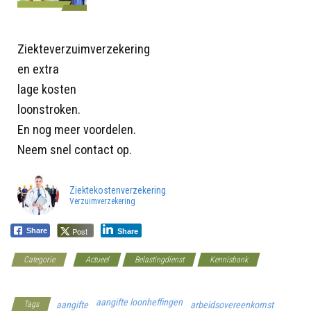
Ziekteverzuimverzekering
en extra
lage kosten
loonstroken.
En nog meer voordelen.
Neem snel contact op.
Ziektekostenverzekering
Verzuimverzekering
Post
Share
Share
Categorie
Actueel
Belastingdienst
Kennisbank
Werkgeverscoach
aangifte loonheffingen
Tags
aangifte
arbeidsovereenkomst