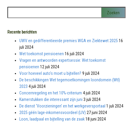
Recente berichten
UWV en gedifferentieerde premies WGA en Ziektewet 2025
16
juli 2024
Wet toekomst pensioenen
16 juli 2024
Vragen en antwoorden expertsessie: Wet toekomst
pensioenen
12 juli 2024
Voor hoeveel auto’s moet u bijtellen?
9 juli 2024
De beschikkingen Wet tegemoetkomingen loondomein (Wtl)
2023
4 juli 2024
Concernregeling en het 10%-criterium
4 juli 2024
Kamerstukken die interessant zijn juni
3 juli 2024
De dienst ‘Voorzieningen’ en het werkgeversportaal
1 juli 2024
2025 géén lage-inkomensvoordeel (LIV)
27 juni 2024
Loon, laadpaal en bijtelling van de zaak
18 juni 2024