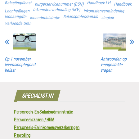
Belastingdienst
Handboek LH
burgerservicenummer (BSN)
Handboek
Inkomstenverhouding (IKV)
Loonheffingen
inkomstenvermindering
loonaangifte
Salarisprofessionals
loonadministratie
stagiair
Verloonde Uren
Op 1 november
Antwoorden op
levenslooptegoed
veelgestelde
belast
vragen
SPECIALIST IN
Personeels-En Salarisadministratie
Personeelszaken / HRM
Personeels-En Inkomensverzekeringen
Payrolling