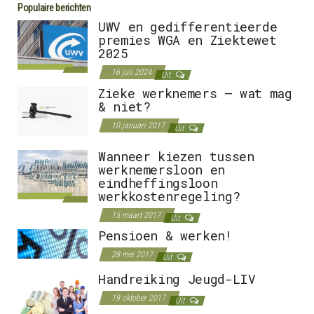
Populaire berichten
UWV en gedifferentieerde
premies WGA en Ziektewet
2025
16 juli 2024
Uit
Zieke werknemers – wat mag
& niet?
10 januari 2017
Uit
Wanneer kiezen tussen
werknemersloon en
eindheffingsloon
werkkostenregeling?
15 maart 2017
Uit
Pensioen & werken!
28 mei 2017
Uit
Handreiking Jeugd-LIV
19 oktober 2017
Uit