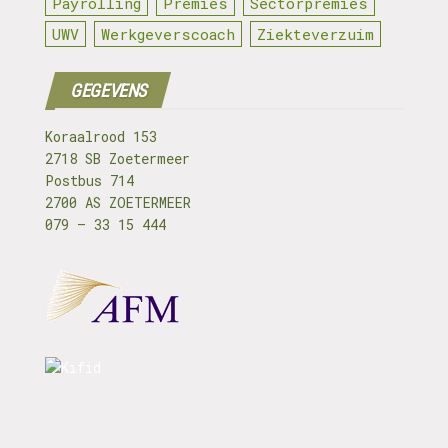
Payrolling
Premies
Sectorpremies
UWV
Werkgeverscoach
Ziekteverzuim
GEGEVENS
Koraalrood 153
2718 SB Zoetermeer
Postbus 714
2700 AS ZOETERMEER
079 – 33 15 444