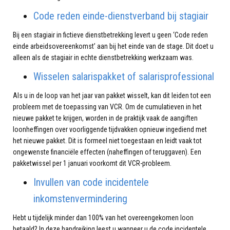
Code reden einde-dienstverband bij stagiair
Bij een stagiair in fictieve dienstbetrekking levert u geen ‘Code reden
einde arbeidsovereenkomst’ aan bij het einde van de stage. Dit doet u
alleen als de stagiair in echte dienstbetrekking werkzaam was.
Wisselen salarispakket of salarisprofessional
Als u in de loop van het jaar van pakket wisselt, kan dit leiden tot een
probleem met de toepassing van VCR. Om de cumulatieven in het
nieuwe pakket te krijgen, worden in de praktijk vaak de aangiften
loonheffingen over voorliggende tijdvakken opnieuw ingediend met
het nieuwe pakket. Dit is formeel niet toegestaan en leidt vaak tot
ongewenste financiële effecten (naheffingen of teruggaven). Een
pakketwissel per 1 januari voorkomt dit VCR-probleem.
Invullen van code incidentele
inkomstenvermindering
Hebt u tijdelijk minder dan 100% van het overeengekomen loon
betaald? In deze handreiking leest u wanneer u de code incidentele