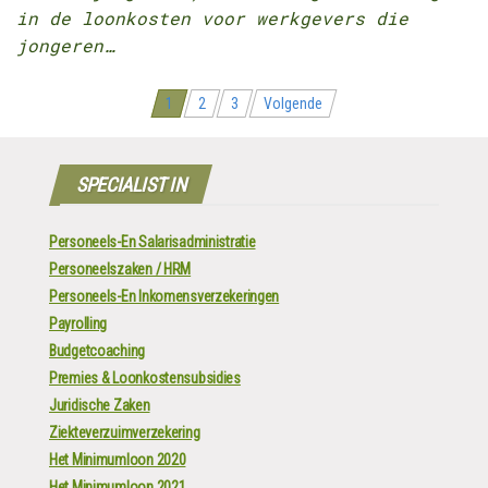
in de loonkosten voor werkgevers die
jongeren…
Berichten
1
2
3
Volgende
navigatie
SPECIALIST IN
Personeels-En Salarisadministratie
Personeelszaken / HRM
Personeels-En Inkomensverzekeringen
Payrolling
Budgetcoaching
Premies & Loonkostensubsidies
Juridische Zaken
Ziekteverzuimverzekering
Het Minimumloon 2020
Het Minimumloon 2021