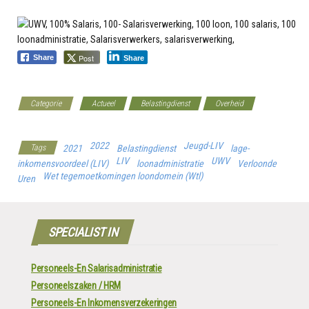
Post
Share
Share
Categorie
Actueel
Belastingdienst
Overheid
UWV
2022
Jeugd-LIV
Tags
2021
Belastingdienst
lage-
LIV
UWV
inkomensvoordeel (LIV)
loonadministratie
Verloonde
Wet tegemoetkomingen loondomein (Wtl)
Uren
SPECIALIST IN
Personeels-En Salarisadministratie
Personeelszaken / HRM
Personeels-En Inkomensverzekeringen