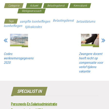
Categorie
Actueel
Belastingdienst
Kennisbank
Premies
Werkgeverscoach
Belastingdienst
Tags
aangifte loonheffingen
betaaldatums
loonheffingen
tijdvakcodes
Codes
Zwangere docent
werknemersgegevens
heeft recht op
2020
compensatie voor
verlof tijdens
vakantie
SPECIALIST IN
Personeels-En Salarisadministratie