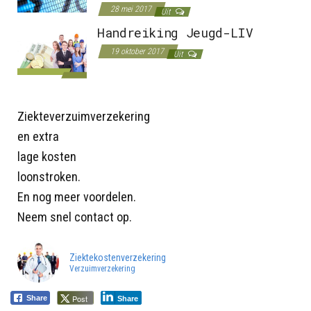
28 mei 2017
Uit
Handreiking Jeugd-LIV
19 oktober 2017
Uit
Ziekteverzuimverzekering
en extra
lage kosten
loonstroken.
En nog meer voordelen.
Neem snel contact op.
Ziektekostenverzekering
Verzuimverzekering
Post
Share
Share