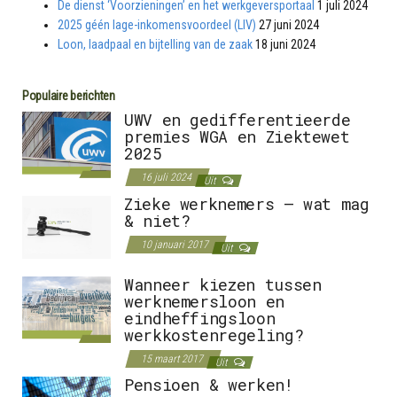
De dienst ‘Voorzieningen’ en het werkgeversportaal
1 juli 2024
2025 géén lage-inkomensvoordeel (LIV)
27 juni 2024
Loon, laadpaal en bijtelling van de zaak
18 juni 2024
Populaire berichten
UWV en gedifferentieerde
premies WGA en Ziektewet
2025
16 juli 2024
Uit
Zieke werknemers – wat mag
& niet?
10 januari 2017
Uit
Wanneer kiezen tussen
werknemersloon en
eindheffingsloon
werkkostenregeling?
15 maart 2017
Uit
Pensioen & werken!