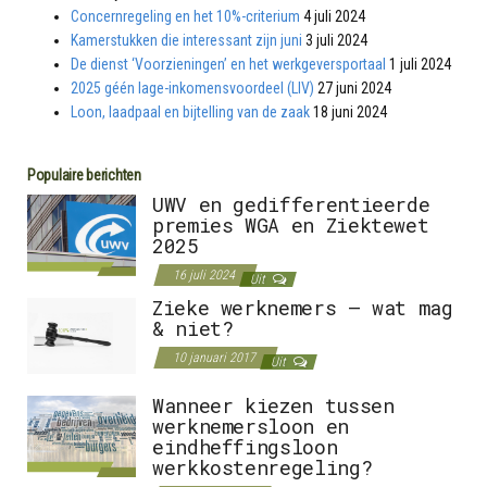
Concernregeling en het 10%-criterium
4 juli 2024
Kamerstukken die interessant zijn juni
3 juli 2024
De dienst ‘Voorzieningen’ en het werkgeversportaal
1 juli 2024
2025 géén lage-inkomensvoordeel (LIV)
27 juni 2024
Loon, laadpaal en bijtelling van de zaak
18 juni 2024
Populaire berichten
UWV en gedifferentieerde
premies WGA en Ziektewet
2025
16 juli 2024
Uit
Zieke werknemers – wat mag
& niet?
10 januari 2017
Uit
Wanneer kiezen tussen
werknemersloon en
eindheffingsloon
werkkostenregeling?