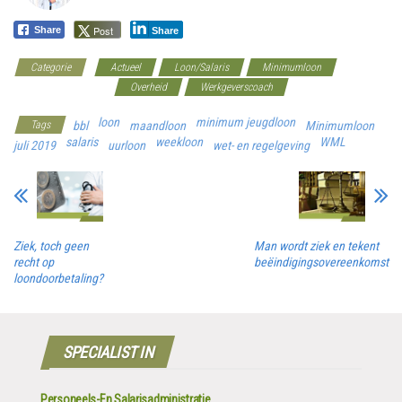
Post
Share
Share
Categorie
Actueel
Loon/Salaris
Minimumloon
minimumloon 2019
Overheid
Werkgeverscoach
loon
minimum jeugdloon
Tags
bbl
maandloon
Minimumloon
salaris
weekloon
WML
juli 2019
uurloon
wet- en regelgeving
Ziek, toch geen
Man wordt ziek en tekent
recht op
beëindigingsovereenkomst
loondoorbetaling?
SPECIALIST IN
Personeels-En Salarisadministratie