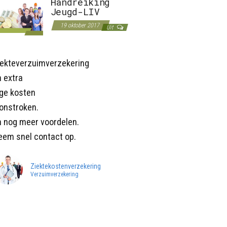
Handreiking
Jeugd-LIV
19 oktober 2017
Uit
iekteverzuimverzekering
 extra
age kosten
onstroken.
n nog meer voordelen.
eem snel contact op.
Ziektekostenverzekering
Verzuimverzekering