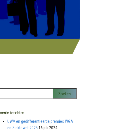
cente berichten
UWV en gedifferentieerde premies WGA
en Ziektewet 2025
16 juli 2024