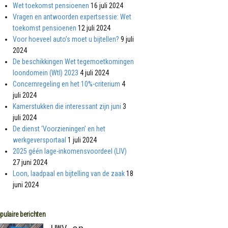
Wet toekomst pensioenen
16 juli 2024
Vragen en antwoorden expertsessie: Wet
toekomst pensioenen
12 juli 2024
Voor hoeveel auto’s moet u bijtellen?
9 juli
2024
De beschikkingen Wet tegemoetkomingen
loondomein (Wtl) 2023
4 juli 2024
Concernregeling en het 10%-criterium
4
juli 2024
Kamerstukken die interessant zijn juni
3
juli 2024
De dienst ‘Voorzieningen’ en het
werkgeversportaal
1 juli 2024
2025 géén lage-inkomensvoordeel (LIV)
27 juni 2024
Loon, laadpaal en bijtelling van de zaak
18
juni 2024
pulaire berichten
UWV en