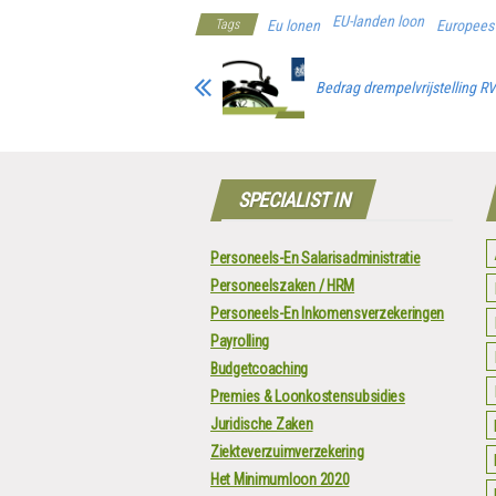
EU-landen loon
Tags
Eu lonen
Europees
Bedrag drempelvrijstelling 
SPECIALIST IN
Personeels-En Salarisadministratie
Personeelszaken / HRM
Personeels-En Inkomensverzekeringen
Payrolling
Budgetcoaching
Premies & Loonkostensubsidies
Juridische Zaken
Ziekteverzuimverzekering
Het Minimumloon 2020