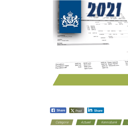
Post
Share
Share
Categorie
Actueel
Kennisbank