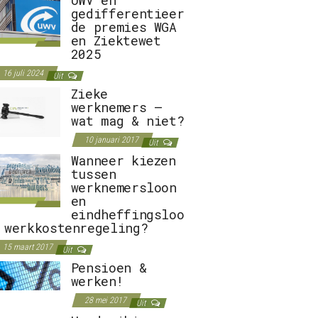
gedifferentieer
de premies WGA
en Ziektewet
2025
16 juli 2024
Uit
Zieke
werknemers –
wat mag & niet?
10 januari 2017
Uit
Wanneer kiezen
tussen
werknemersloon
en
eindheffingsloo
 werkkostenregeling?
15 maart 2017
Uit
Pensioen &
werken!
28 mei 2017
Uit