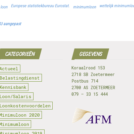
Europese statistiekbureau Eurostat.
wettelijk minimuml
 loon
minimumloon
RVU aangepast
CATEGORIEËN
GEGEVENS
Koraalrood 153
Actueel
2718 SB Zoetermeer
Belastingdienst
Postbus 714
Kennisbank
2700 AS ZOETERMEER
079 – 33 15 444
Loon/Salaris
Loonkostenvoordelen
Minimuloon 2020
Minimumloon
Minimumloon 2019