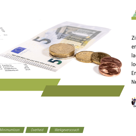
Z
en
l
lo
E
N
Minimumloon
Overheid
Werkgeverscoach