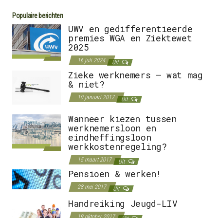
Populaire berichten
UWV en gedifferentieerde
premies WGA en Ziektewet
2025
16 juli 2024
Uit
Zieke werknemers – wat mag
& niet?
10 januari 2017
Uit
Wanneer kiezen tussen
werknemersloon en
eindheffingsloon
werkkostenregeling?
15 maart 2017
Uit
Pensioen & werken!
28 mei 2017
Uit
Handreiking Jeugd-LIV
19 oktober 2017