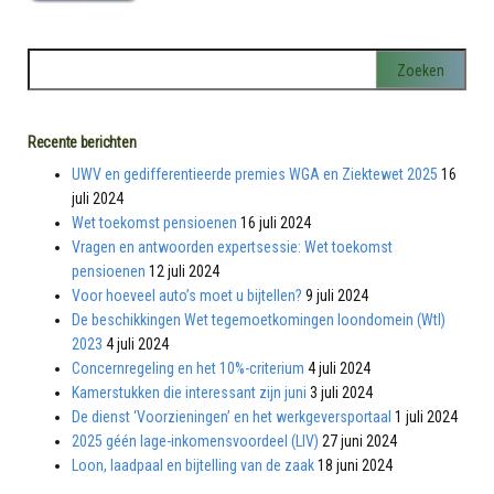
Recente berichten
UWV en gedifferentieerde premies WGA en Ziektewet 2025
16
juli 2024
Wet toekomst pensioenen
16 juli 2024
Vragen en antwoorden expertsessie: Wet toekomst
pensioenen
12 juli 2024
Voor hoeveel auto’s moet u bijtellen?
9 juli 2024
De beschikkingen Wet tegemoetkomingen loondomein (Wtl)
2023
4 juli 2024
Concernregeling en het 10%-criterium
4 juli 2024
Kamerstukken die interessant zijn juni
3 juli 2024
De dienst ‘Voorzieningen’ en het werkgeversportaal
1 juli 2024
2025 géén lage-inkomensvoordeel (LIV)
27 juni 2024
Loon, laadpaal en bijtelling van de zaak
18 juni 2024