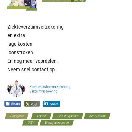
Uit
Ziekteverzuimverzekering
en extra
lage kosten
loonstroken.
En nog meer voordelen.
Neem snel contact op.
Ziektekostenverzekering
Verzuimverzekering
Post
Share
Share
Categorie
Actueel
Belastingdienst
Kennisbank
Overheid
UWV
Werkgeverscoach