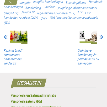
aangifte loonheffingen
Handboek
Tags
aangifte
Belastingdienst
Loonheffingen
Jaarloon
handreiking
jeugd-lage-inkomensvoordeel
Jeugd-LIV
LIV
(jeugd-LIV)
lage-inkomensvoordeel (LIV)
LKV
loonkostenvoordeel (LKV)
Wet tegemoetkomingen loondomein
UWV
(Wtl)
Kabinet breidt
Definitieve
coronasteun
berekening 2e
ondernemers
periode NOW nu
verder uit
aanvragen
SPECIALIST IN
Personeels-En Salarisadministratie
Personeelszaken / HRM