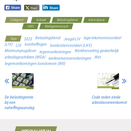
Post
Share
Share
Categorie
Actueel
Belastingdienst
Kennisbank
Overheid
UWV
Werkgeverscoach
Belastingdienst
lage-inkomensvoordeel
Tags
2023
Jeugd-LIV
(LIV)
loonheffingen
LIV
loonkostenvoordeel (LKV)
Minimumjeugdloon
Werkhervatting gedeeltelijk
tegemoetkomingen
arbeidsgeschikten (WGA)
Wet
werknemersverzekeringen
tegemoetkomingen loondomein (Wtl)
De belastingrente
Code reden einde
bij een
arbeidsovereenkomst
naheffingsaanslag