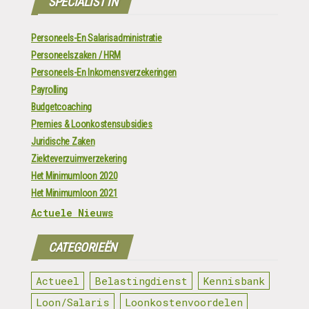
SPECIALIST IN
Personeels-En Salarisadministratie
Personeelszaken / HRM
Personeels-En Inkomensverzekeringen
Payrolling
Budgetcoaching
Premies & Loonkostensubsidies
Juridische Zaken
Ziekteverzuimverzekering
Het Minimumloon 2020
Het Minimumloon 2021
Actuele Nieuws
CATEGORIEËN
Actueel
Belastingdienst
Kennisbank
Loon/Salaris
Loonkostenvoordelen