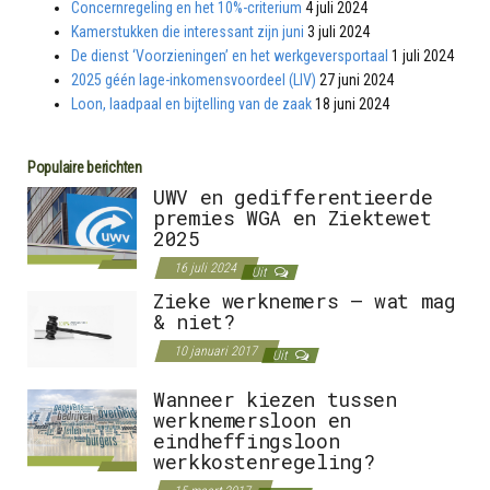
Concernregeling en het 10%-criterium
4 juli 2024
Kamerstukken die interessant zijn juni
3 juli 2024
De dienst ‘Voorzieningen’ en het werkgeversportaal
1 juli 2024
2025 géén lage-inkomensvoordeel (LIV)
27 juni 2024
Loon, laadpaal en bijtelling van de zaak
18 juni 2024
Populaire berichten
UWV en gedifferentieerde
premies WGA en Ziektewet
2025
16 juli 2024
Uit
Zieke werknemers – wat mag
& niet?
10 januari 2017
Uit
Wanneer kiezen tussen
werknemersloon en
eindheffingsloon
werkkostenregeling?