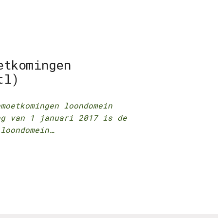
etkomingen
tl)
emoetkomingen loondomein
 van 1 januari 2017 is de
 loondomein…