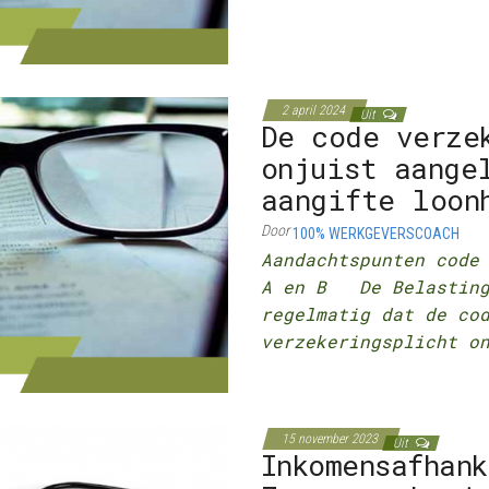
2 april 2024
Uit
De code verze
onjuist aange
aangifte loon
Door
100% WERKGEVERSCOACH
Aandachtspunten code
A en B De Belasting
regelmatig dat de co
verzekeringsplicht o
15 november 2023
Uit
Inkomensafhan