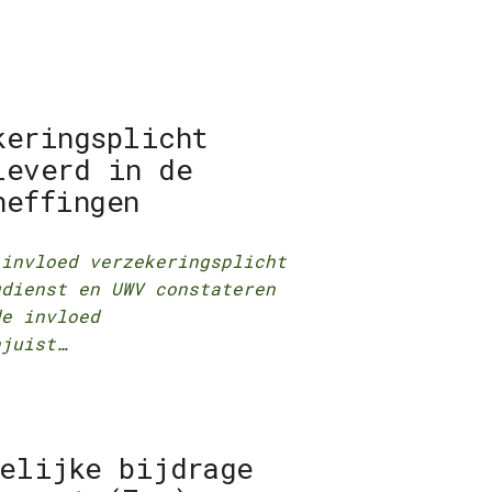
keringsplicht
leverd in de
heffingen
 invloed verzekeringsplicht
dienst en UWV constateren
de invloed
njuist…
kelijke bijdrage