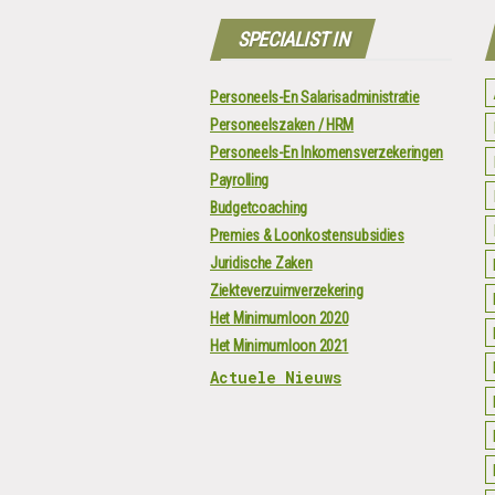
SPECIALIST IN
Personeels-En Salarisadministratie
Personeelszaken / HRM
Personeels-En Inkomensverzekeringen
Payrolling
Budgetcoaching
Premies & Loonkostensubsidies
Juridische Zaken
Ziekteverzuimverzekering
Het Minimumloon 2020
Het Minimumloon 2021
Actuele Nieuws