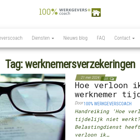
100%
Personeelszaken / HRM,
Salarisverwerking,
Werkgeverscoach,
Ziekteverzuim wet en
everscoach
Diensten
Nieuws blog
FAQ
Contact
regelgeving,
HR – Salaris –
Personeelsverzekeringen,
Payroll –
Premies en
loonkostensubsidies,
Tag:
werknemersverzekeringen
Verzekeringen –
Payrolling, Juridische
zaken, Opleiding,
Wet &
ontwikkeling en
21 mei 2024
Regelgeving –
Uit
coaching, HR Scan,
Hoe verloon i
Coaching
werknemer tij
Door
100% WERKGEVERSCOACH
Handreiking ‘Hoe ver
tijdelijk niet werk
Belastingdienst heef
verloon ik…