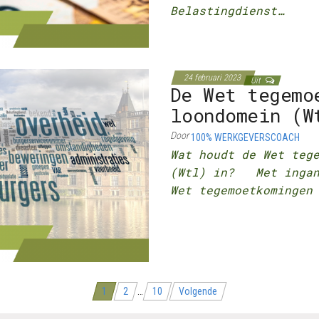
Belastingdienst…
24 februari 2023
Uit
De Wet tegemo
loondomein (W
Door
100% WERKGEVERSCOACH
Wat houdt de Wet teg
(Wtl) in? Met ingang
Wet tegemoetkomingen
1
2
…
10
Volgende