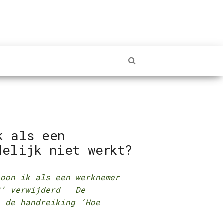
k als een
delijk niet werkt?
loon ik als een werknemer
t?’ verwijderd De
t de handreiking ‘Hoe