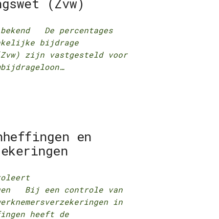
ngswet (Zvw)
4 bekend De percentages
nkelijke bijdrage
(Zvw) zijn vastgesteld voor
mbijdrageloon…
nheffingen en
zekeringen
roleert
ngen Bij een controle van
werknemersverzekeringen in
fingen heeft de