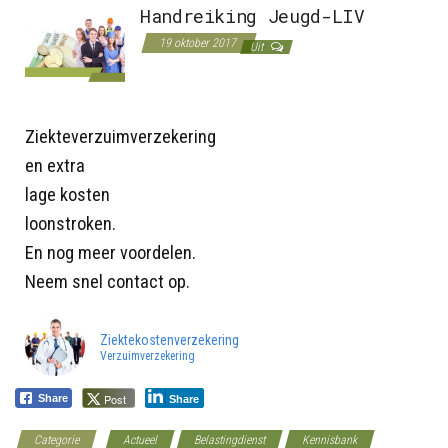
Handreiking Jeugd-LIV
19 oktober 2017
Uit
Ziekteverzuimverzekering
en extra
lage kosten
loonstroken.
En nog meer voordelen.
Neem snel contact op.
Ziektekostenverzekering
Verzuimverzekering
Post
Share
Share
Categorie
Actueel
Belastingdienst
Kennisbank