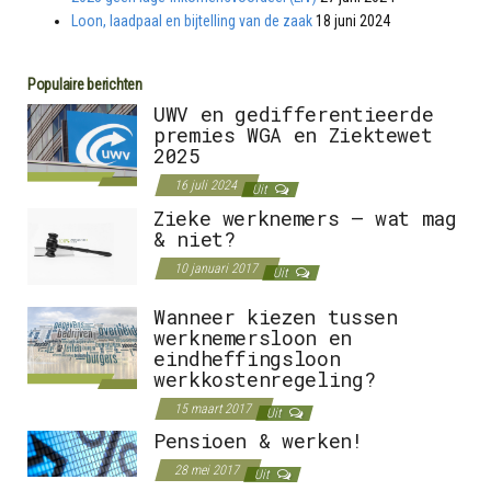
Loon, laadpaal en bijtelling van de zaak
18 juni 2024
Populaire berichten
UWV en gedifferentieerde
premies WGA en Ziektewet
2025
16 juli 2024
Uit
Zieke werknemers – wat mag
& niet?
10 januari 2017
Uit
Wanneer kiezen tussen
werknemersloon en
eindheffingsloon
werkkostenregeling?
15 maart 2017
Uit
Pensioen & werken!
28 mei 2017
Uit