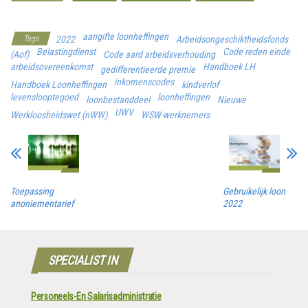
Werkgeverscoach
aangifte loonheffingen
Tags
2022
Arbeidsongeschiktheidsfonds
Belastingdienst
Code reden einde
(Aof)
Code aard arbeidsverhouding
arbeidsovereenkomst
Handboek LH
gedifferentieerde premie
inkomenscodes
Handboek Loonheffingen
kindverlof
levenslooptegoed
loonheffingen
loonbestanddeel
Nieuwe
UWV
Werkloosheidswet (nWW)
WSW-werknemers
Toepassing
Gebruikelijk loon
anoniementarief
2022
SPECIALIST IN
Personeels-En Salarisadministratie