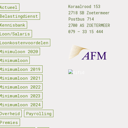
Koraalrood 153
Actueel
2718 SB Zoetermeer
Belastingdienst
Postbus 714
Kennisbank
2700 AS ZOETERMEER
079 – 33 15 444
Loon/Salaris
Loonkostenvoordelen
Minimuloon 2020
Minimumloon
Minimumloon 2019
Minimumloon 2021
Minimumloon 2022
Minimumloon 2023
Minimumloon 2024
Overheid
Payrolling
Premies