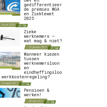
gedifferentieer
de premies WGA
en Ziektewet
2025
16 juli 2024
Uit
Zieke
werknemers –
wat mag & niet?
10 januari 2017
Uit
Wanneer kiezen
tussen
werknemersloon
en
eindheffingsloo
 werkkostenregeling?
15 maart 2017
Uit
Pensioen &
werken!
28 mei 2017
Uit