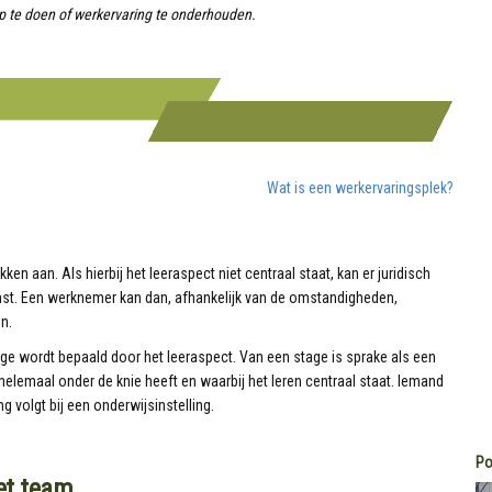
op te doen of werkervaring te onderhouden.
Wat is een werkervaringsplek?
 aan. Als hierbij het leeraspect niet centraal staat, kan er juridisch
st. Een werknemer kan dan, afhankelijk van de omstandigheden,
n.
age wordt bepaald door het leeraspect. Van een stage is sprake als een
t helemaal onder de knie heeft en waarbij het leren centraal staat. Iemand
g volgt bij een onderwijsinstelling.
Po
het team