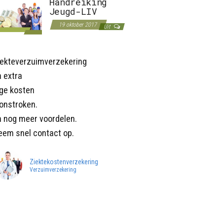
Handreiking
Jeugd-LIV
19 oktober 2017
Uit
iekteverzuimverzekering
 extra
age kosten
onstroken.
n nog meer voordelen.
eem snel contact op.
Ziektekostenverzekering
Verzuimverzekering