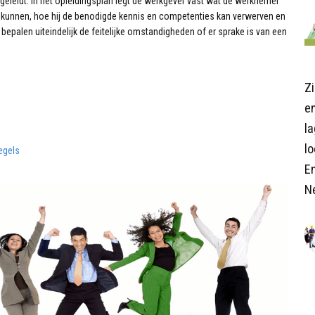
leidt. In het opleidingsplan legt de werkgever vast wat de werknemer
et kunnen, hoe hij de benodigde kennis en competenties kan verwerven en
bepalen uiteindelijk de feitelijke omstandigheden of er sprake is van een
Z
en
l
lo
egels
E
N