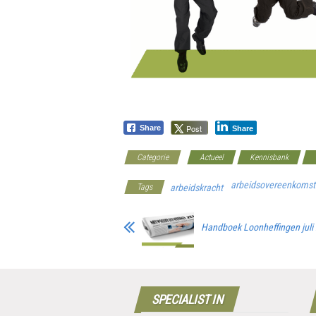
Post
Share
Share
Categorie
Actueel
Kennisbank
arbeidsovereenkomst
Tags
arbeidskracht
Handboek Loonheffingen juli
SPECIALIST IN