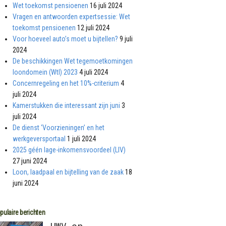
Wet toekomst pensioenen
16 juli 2024
Vragen en antwoorden expertsessie: Wet
toekomst pensioenen
12 juli 2024
Voor hoeveel auto’s moet u bijtellen?
9 juli
2024
De beschikkingen Wet tegemoetkomingen
loondomein (Wtl) 2023
4 juli 2024
Concernregeling en het 10%-criterium
4
juli 2024
Kamerstukken die interessant zijn juni
3
juli 2024
De dienst ‘Voorzieningen’ en het
werkgeversportaal
1 juli 2024
2025 géén lage-inkomensvoordeel (LIV)
27 juni 2024
Loon, laadpaal en bijtelling van de zaak
18
juni 2024
pulaire berichten
UWV en