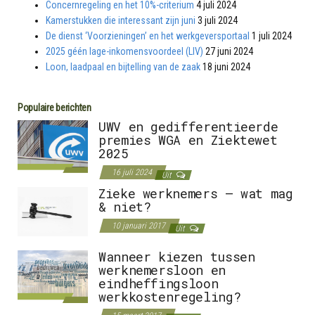
Concernregeling en het 10%-criterium
4 juli 2024
Kamerstukken die interessant zijn juni
3 juli 2024
De dienst ‘Voorzieningen’ en het werkgeversportaal
1 juli 2024
2025 géén lage-inkomensvoordeel (LIV)
27 juni 2024
Loon, laadpaal en bijtelling van de zaak
18 juni 2024
Populaire berichten
UWV en gedifferentieerde
premies WGA en Ziektewet
2025
16 juli 2024
Uit
Zieke werknemers – wat mag
& niet?
10 januari 2017
Uit
Wanneer kiezen tussen
werknemersloon en
eindheffingsloon
werkkostenregeling?