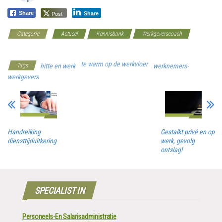
Post
Share
Share
Categorie
Actueel
Kennisbank
Werkgeverscoach
Ziekteverzuim
te warm op de werkvloer
Tags
hitte en werk
werknemers-
werkgevers
Handreiking
Gestalkt privé en op
diensttijduitkering
werk, gevolg
ontslag!
SPECIALIST IN
Personeels-En Salarisadministratie