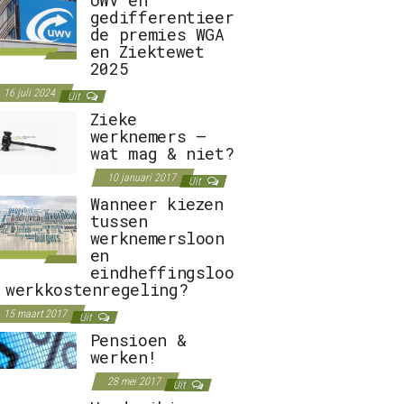
gedifferentieer
de premies WGA
en Ziektewet
2025
16 juli 2024
Uit
Zieke
werknemers –
wat mag & niet?
10 januari 2017
Uit
Wanneer kiezen
tussen
werknemersloon
en
eindheffingsloo
 werkkostenregeling?
15 maart 2017
Uit
Pensioen &
werken!
28 mei 2017
Uit