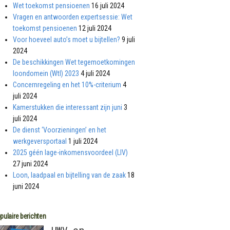
Wet toekomst pensioenen
16 juli 2024
Vragen en antwoorden expertsessie: Wet
toekomst pensioenen
12 juli 2024
Voor hoeveel auto’s moet u bijtellen?
9 juli
2024
De beschikkingen Wet tegemoetkomingen
loondomein (Wtl) 2023
4 juli 2024
Concernregeling en het 10%-criterium
4
juli 2024
Kamerstukken die interessant zijn juni
3
juli 2024
De dienst ‘Voorzieningen’ en het
werkgeversportaal
1 juli 2024
2025 géén lage-inkomensvoordeel (LIV)
27 juni 2024
Loon, laadpaal en bijtelling van de zaak
18
juni 2024
pulaire berichten
UWV en