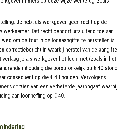
 werkgever immers op deze wijze wel terug, zoals
stelling. Je hebt als werkgever geen recht op de
w werknemer. Dat recht behoort uitsluitend toe aan
 weg om de fout in de loonaangifte te herstellen is
en correctiebericht in waarbij herstel van de aangifte
ht verlaag je als werkgever het loon met (zoals in het
ehorende inhouding die oorspronkelijk op € 40 stond
maar consequent op die € 40 houden. Vervolgens
mer voorzien van een verbeterde jaaropgaaf waarbij
uding aan loonheffing op € 40.
mindering