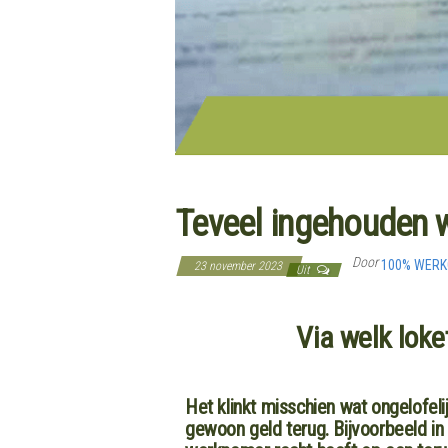
Teveel ingehouden 
Door
100% WER
23 november 2023
Uit
Via welk loke
Het klinkt misschien wat ongelofel
gewoon geld terug. Bijvoorbeeld in 