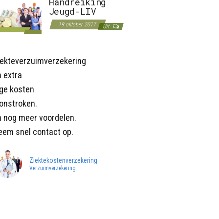
Handreiking
Jeugd-LIV
19 oktober 2017
Uit
iekteverzuimverzekering
 extra
age kosten
onstroken.
n nog meer voordelen.
eem snel contact op.
Ziektekostenverzekering
Verzuimverzekering