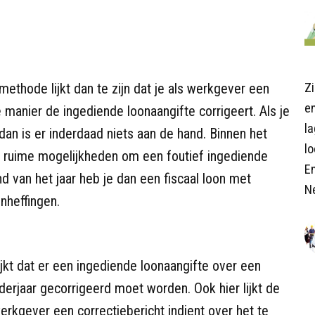
ethode lijkt dan te zijn dat je als werkgever een
Z
en
e manier de ingediende loonaangifte corrigeert. Als je
l
 dan is er inderdaad niets aan de hand. Binnen het
lo
r ruime mogelijkheden om een foutief ingediende
E
nd van het jaar heb je dan een fiscaal loon met
N
onheffingen.
ijkt dat er een ingediende loonaangifte over een
nderjaar gecorrigeerd moet worden. Ook hier lijkt de
erkgever een correctiebericht indient over het te