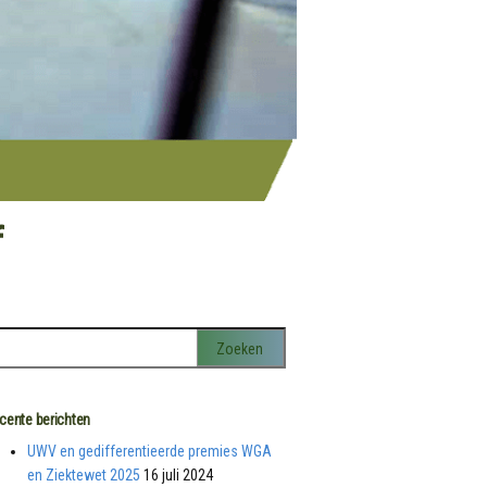
f
cente berichten
UWV en gedifferentieerde premies WGA
en Ziektewet 2025
16 juli 2024