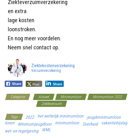
Ziekteverzuimverzekering
en extra
lage kosten
loonstroken.
En nog meer voordelen.
Neem snel contact op.
Ziektekostenverzekering
Verzuimverzekering
Post
Share
Share
Categorie
Actueel
Minimumloon
Minimumloon 2022
Werkgeverscoach
Ziekteverzuim
het wettelijk minimumloon
Tags
2022
jeugdminimumloon
lonen
minimumloon
vakantiebijslag
Minimumjeugdloon
Overheid
WML
wet- en regelgeving