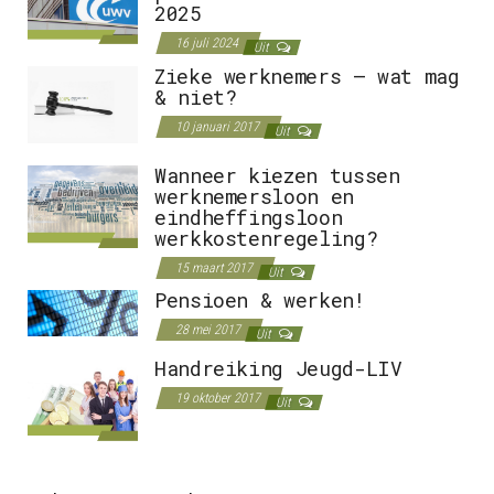
2025
16 juli 2024
Uit
Zieke werknemers – wat mag
& niet?
10 januari 2017
Uit
Wanneer kiezen tussen
werknemersloon en
eindheffingsloon
werkkostenregeling?
15 maart 2017
Uit
Pensioen & werken!
28 mei 2017
Uit
Handreiking Jeugd-LIV
19 oktober 2017
Uit