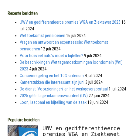
Recente berichten
UWV en gedifferentieerde premies WGA en Ziektewet 2025
16
juli 2024
Wet toekomst pensioenen
16 juli 2024
Vragen en antwoorden expertsessie: Wet toekomst
pensioenen
12 juli 2024
Voor hoeveel auto’s moet u bijtellen?
9 juli 2024
De beschikkingen Wet tegemoetkomingen loondomein (Wtl)
2023
4 juli 2024
Concernregeling en het 10%-criterium
4 juli 2024
Kamerstukken die interessant zijn juni
3 juli 2024
De dienst ‘Voorzieningen’ en het werkgeversportaal
1 juli 2024
2025 géén lage-inkomensvoordeel (LIV)
27 juni 2024
Loon, laadpaal en bijtelling van de zaak
18 juni 2024
Populaire berichten
UWV en gedifferentieerde
premies WGA en Ziektewet