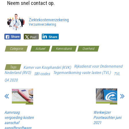
Neem snel contact op.
Ziektekostenverzekering
Verzuimverzekering
Post
Share
Share
Categorie
Actueel
Kennisbank
Overheid
Werkgeverscoach
Rijksdienst voor Ondernemend
Tags
Kamer van Koophandel (KVK)
Nederland (RVO)
Tegemoetkoming vaste lasten (TVL)
SBI-codes
TVL
Q4 2020
Aanvraag
Werkwijzer
vergoeding kosten
Poortwachter juni
aanschaf
2021
aangiftesoftware