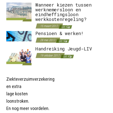
Wanneer kiezen tussen
werknemersloon en
eindheffingsloon
werkkostenregeling?
15 maart 2017
Uit
Pensioen & werken!
28 mei 2017
Uit
Handreiking Jeugd-LIV
19 oktober 2017
Uit
Ziekteverzuimverzekering
en extra
lage kosten
loonstroken.
En nog meer voordelen.