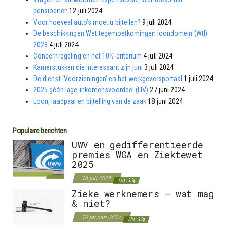
pensioenen
12 juli 2024
Voor hoeveel auto’s moet u bijtellen?
9 juli 2024
De beschikkingen Wet tegemoetkomingen loondomein (Wtl)
2023
4 juli 2024
Concernregeling en het 10%-criterium
4 juli 2024
Kamerstukken die interessant zijn juni
3 juli 2024
De dienst ‘Voorzieningen’ en het werkgeversportaal
1 juli 2024
2025 géén lage-inkomensvoordeel (LIV)
27 juni 2024
Loon, laadpaal en bijtelling van de zaak
18 juni 2024
Populaire berichten
UWV en gedifferentieerde
premies WGA en Ziektewet
2025
16 juli 2024
Uit
Zieke werknemers – wat mag
& niet?
10 januari 2017
Uit