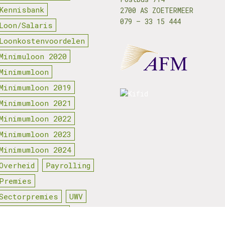
Kennisbank
2700 AS ZOETERMEER
079 – 33 15 444
Loon/Salaris
Loonkostenvoordelen
Minimuloon 2020
Minimumloon
Minimumloon 2019
Minimumloon 2021
Minimumloon 2022
Minimumloon 2023
Minimumloon 2024
Overheid
Payrolling
Premies
Sectorpremies
UWV
Werkgeverscoach