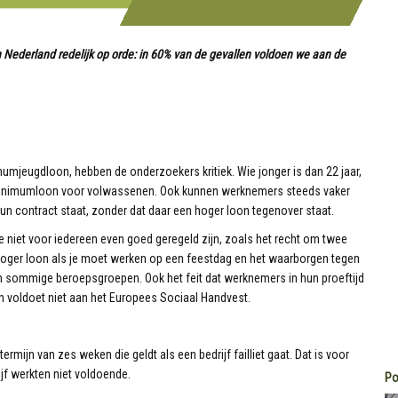
n Nederland redelijk op orde: in 60% van de gevallen voldoen we aan de
mjeugdloon, hebben de onderzoekers kritiek. Wie jonger is dan 22 jaar,
 minimumloon voor volwassenen. Ook kunnen werknemers steeds vaker
n contract staat, zonder dat daar een hoger loon tegenover staat.
 niet voor iedereen even goed geregeld zijn, zoals het recht om twee
oger loon als je moet werken op een feestdag en het waarborgen tegen
in sommige beroepsgroepen. Ook het feit dat werknemers in hun proeftijd
 voldoet niet aan het Europees Sociaal Handvest.
rmijn van zes weken die geldt als een bedrijf failliet gaat. Dat is voor
ijf werkten niet voldoende.
Po