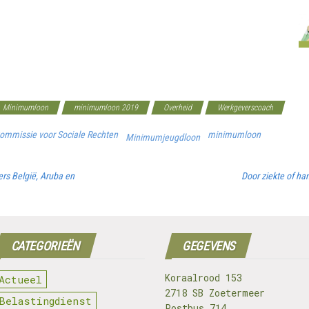
Minimumloon
minimumloon 2019
Overheid
Werkgeverscoach
ommissie voor Sociale Rechten
minimumloon
Minimumjeugdloon
rs België, Aruba en
Door ziekte of ha
CATEGORIEËN
GEGEVENS
Koraalrood 153
Actueel
2718 SB Zoetermeer
Belastingdienst
Postbus 714