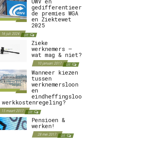
UWV en
gedifferentieer
de premies WGA
en Ziektewet
2025
16 juli 2024
Uit
Zieke
werknemers –
wat mag & niet?
10 januari 2017
Uit
Wanneer kiezen
tussen
werknemersloon
en
eindheffingsloo
 werkkostenregeling?
15 maart 2017
Uit
Pensioen &
werken!
28 mei 2017
Uit