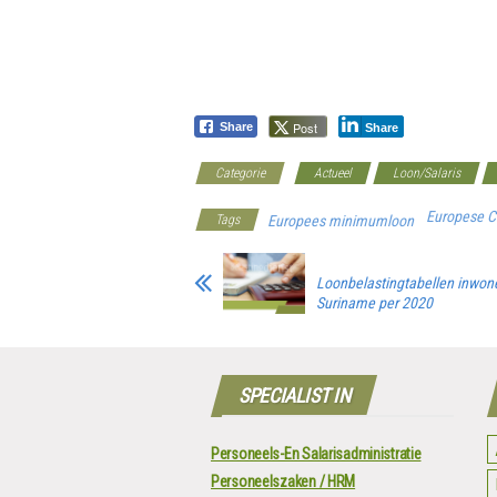
Post
Share
Share
Categorie
Actueel
Loon/Salaris
Europese C
Tags
Europees minimumloon
Loonbelastingtabellen inwone
Suriname per 2020
SPECIALIST IN
Personeels-En Salarisadministratie
Personeelszaken / HRM