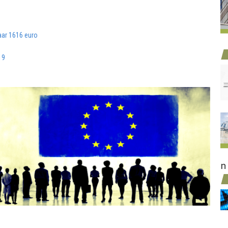
aar 1616 euro
19
n