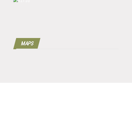
MAPS
Copyright © 2016 - 2024 | 100%
Werkgeverscoach B.V.
| Designed by
MPG |
Disclaimer