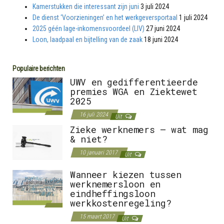
Kamerstukken die interessant zijn juni
3 juli 2024
De dienst ‘Voorzieningen’ en het werkgeversportaal
1 juli 2024
2025 géén lage-inkomensvoordeel (LIV)
27 juni 2024
Loon, laadpaal en bijtelling van de zaak
18 juni 2024
Populaire berichten
UWV en gedifferentieerde
premies WGA en Ziektewet
2025
16 juli 2024
Uit
Zieke werknemers – wat mag
& niet?
10 januari 2017
Uit
Wanneer kiezen tussen
werknemersloon en
eindheffingsloon
werkkostenregeling?
15 maart 2017
Uit