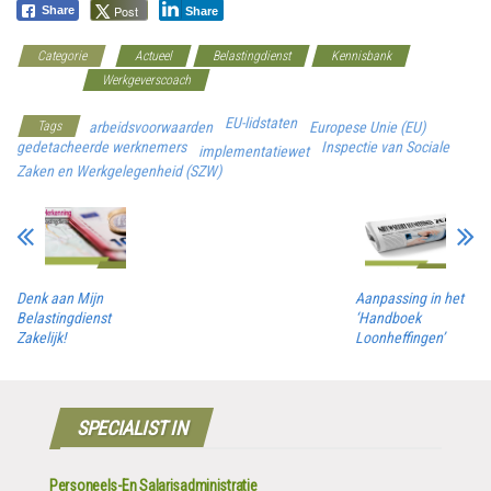
Post
Share
Share
Categorie
Actueel
Belastingdienst
Kennisbank
Overheid
Werkgeverscoach
EU-lidstaten
Tags
arbeidsvoorwaarden
Europese Unie (EU)
gedetacheerde werknemers
Inspectie van Sociale
implementatiewet
Zaken en Werkgelegenheid (SZW)
Denk aan Mijn
Aanpassing in het
Belastingdienst
‘Handboek
Zakelijk!
Loonheffingen’
SPECIALIST IN
Personeels-En Salarisadministratie