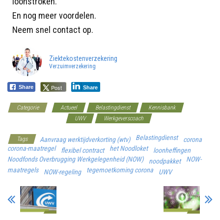
loonstroken.
En nog meer voordelen.
Neem snel contact op.
Ziektekostenverzekering
Verzuimverzekering
Post
Share
Share
Categorie
Actueel
Belastingdienst
Kennisbank
Loonkostenvoordelen
UWV
Werkgeverscoach
Belastingdienst
Tags
Aanvraag werktijdverkorting (wtv)
corona
corona-maatregel
het Noodloket
flexibel contract
loonheffingen
Noodfonds Overbrugging Werkgelegenheid (NOW)
NOW-
noodpakket
maatregels
tegemoetkoming corona
NOW-regeling
UWV