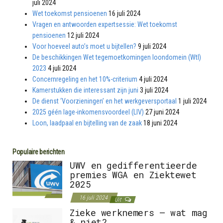
juli 2024
Wet toekomst pensioenen
16 juli 2024
Vragen en antwoorden expertsessie: Wet toekomst
pensioenen
12 juli 2024
Voor hoeveel auto’s moet u bijtellen?
9 juli 2024
De beschikkingen Wet tegemoetkomingen loondomein (Wtl)
2023
4 juli 2024
Concernregeling en het 10%-criterium
4 juli 2024
Kamerstukken die interessant zijn juni
3 juli 2024
De dienst ‘Voorzieningen’ en het werkgeversportaal
1 juli 2024
2025 géén lage-inkomensvoordeel (LIV)
27 juni 2024
Loon, laadpaal en bijtelling van de zaak
18 juni 2024
Populaire berichten
UWV en gedifferentieerde
premies WGA en Ziektewet
2025
16 juli 2024
Uit
Zieke werknemers – wat mag
& niet?