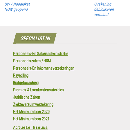
UWV Noodloket
G-rekening
NOW geopend
deblokkeren
verruimd
SPECIALIST IN
Personeels-En Salarisadministratie
Personeelszaken / HRM
Personeels-En Inkomensverzekeringen
Payrolling
Budgetcoaching
Premies & Loonkostensubsidies
Juridische Zaken
Ziekteverzuimverzekering
Het Minimumloon 2020
Het Minimumloon 2021
Actuele Nieuws