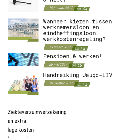
10 januari 2017
Uit
Wanneer kiezen tussen
werknemersloon en
eindheffingsloon
werkkostenregeling?
15 maart 2017
Uit
Pensioen & werken!
28 mei 2017
Uit
Handreiking Jeugd-LIV
19 oktober 2017
Uit
Ziekteverzuimverzekering
en extra
lage kosten