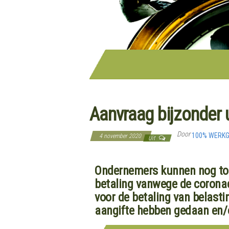
Aanvraag bijzonder u
Door
100% WERK
4 november 2020
Uit
Ondernemers kunnen nog tot 
betaling vanwege de coronac
voor de betaling van belast
aangifte hebben gedaan en/