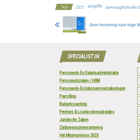
aangifte
Tags
2021
aanvraagformulier bi
Geen herziening naar hoge 
SPECIALIST IN
Personeels-En Salarisadministratie
Personeelszaken / HRM
Personeels-En Inkomensverzekeringen
Payrolling
Budgetcoaching
Premies & Loonkostensubsidies
Juridische Zaken
Ziekteverzuimverzekering
Het Minimumloon 2020