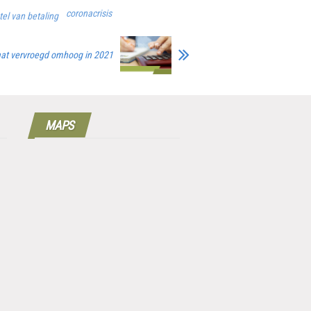
coronacrisis
tel van betaling
aat vervroegd omhoog in 2021
MAPS