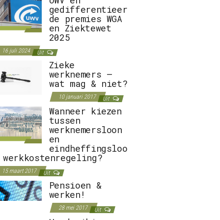
gedifferentieer
de premies WGA
en Ziektewet
2025
16 juli 2024
Uit
Zieke
werknemers –
wat mag & niet?
10 januari 2017
Uit
Wanneer kiezen
tussen
werknemersloon
en
eindheffingsloo
 werkkostenregeling?
15 maart 2017
Uit
Pensioen &
werken!
28 mei 2017
Uit