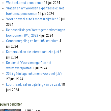
Wet toekomst pensioenen
16 juli 2024
Vragen en antwoorden expertsessie: Wet
toekomst pensioenen
12 juli 2024
Voor hoeveel auto’s moet u bijtellen?
9 juli
2024
De beschikkingen Wet tegemoetkomingen
loondomein (Wtl) 2023
4 juli 2024
Concernregeling en het 10%-criterium
4
juli 2024
Kamerstukken die interessant zijn juni
3
juli 2024
De dienst ‘Voorzieningen’ en het
werkgeversportaal
1 juli 2024
2025 géén lage-inkomensvoordeel (LIV)
27 juni 2024
Loon, laadpaal en bijtelling van de zaak
18
juni 2024
pulaire berichten
UWV en