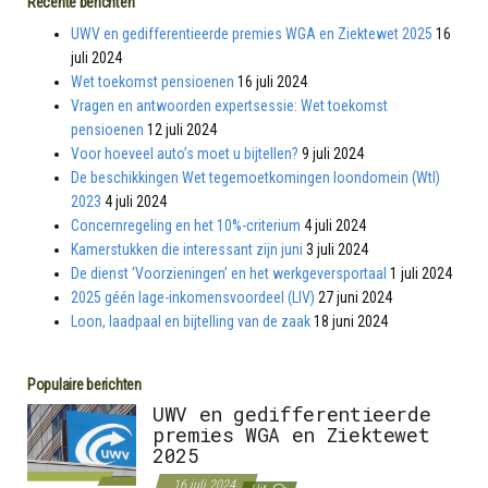
Recente berichten
UWV en gedifferentieerde premies WGA en Ziektewet 2025
16
juli 2024
Wet toekomst pensioenen
16 juli 2024
Vragen en antwoorden expertsessie: Wet toekomst
pensioenen
12 juli 2024
Voor hoeveel auto’s moet u bijtellen?
9 juli 2024
De beschikkingen Wet tegemoetkomingen loondomein (Wtl)
2023
4 juli 2024
Concernregeling en het 10%-criterium
4 juli 2024
Kamerstukken die interessant zijn juni
3 juli 2024
De dienst ‘Voorzieningen’ en het werkgeversportaal
1 juli 2024
2025 géén lage-inkomensvoordeel (LIV)
27 juni 2024
Loon, laadpaal en bijtelling van de zaak
18 juni 2024
Populaire berichten
UWV en gedifferentieerde
premies WGA en Ziektewet
2025
16 juli 2024