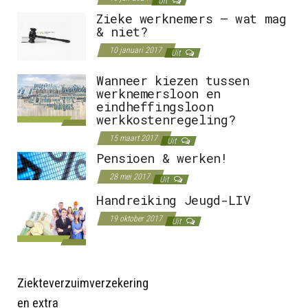
Uit
Zieke werknemers – wat mag
& niet?
10 januari 2017
Uit
Wanneer kiezen tussen
werknemersloon en
eindheffingsloon
werkkostenregeling?
15 maart 2017
Uit
Pensioen & werken!
28 mei 2017
Uit
Handreiking Jeugd-LIV
19 oktober 2017
Uit
Ziekteverzuimverzekering
en extra