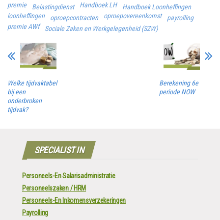
premie
Handboek LH
Belastingdienst
Handboek Loonheffingen
loonheffingen
oproepovereenkomst
oproepcontracten
payrolling
premie AWf
Sociale Zaken en Werkgelegenheid (SZW)
Welke tijdvaktabel
Berekening 6e
bij een
periode NOW
onderbroken
tijdvak?
SPECIALIST IN
Personeels-En Salarisadministratie
Personeelszaken / HRM
Personeels-En Inkomensverzekeringen
Payrolling