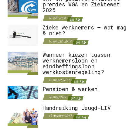
premies WGA en Ziektewet
2025
16 juli 2024
Uit
Zieke werknemers – wat mag
& niet?
10 januari 2017
Uit
Wanneer kiezen tussen
werknemersloon en
eindheffingsloon
werkkostenregeling?
15 maart 2017
Uit
Pensioen & werken!
28 mei 2017
Uit
Handreiking Jeugd-LIV
19 oktober 2017
Uit