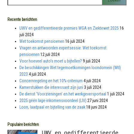
Recente berichten
UWV en gedifferentieerde premies WGA en Ziektewet 2025
16
juli 2024
Wet toekomst pensioenen
16 juli 2024
Vragen en antwoorden expertsessie: Wet toekomst
pensioenen
12 juli 2024
Voor hoeveel auto’s moet u bijtellen?
9 juli 2024
De beschikkingen Wet tegemoetkomingen loondomein (Wtl)
2023
4 juli 2024
Concernregeling en het 10%-criterium
4 juli 2024
Kamerstukken die interessant zijn juni
3 juli 2024
De dienst ‘Voorzieningen’ en het werkgeversportaal
1 juli 2024
2025 géén lage-inkomensvoordeel (LIV)
27 juni 2024
Loon, laadpaal en bijtelling van de zaak
18 juni 2024
Populaire berichten
UWV en gedifferentieerde