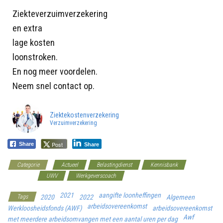
Ziekteverzuimverzekering
en extra
lage kosten
loonstroken.
En nog meer voordelen.
Neem snel contact op.
Ziektekostenverzekering
Verzuimverzekering
Post
Share
Share
Categorie
Actueel
Belastingdienst
Kennisbank
Overheid
UWV
Werkgeverscoach
2021
aangifte loonheffingen
Tags
2020
2022
Algemeen
arbeidsovereenkomst
Werkloosheidsfonds (AWF)
arbeidsovereenkomst
Awf
met meerdere arbeidsomvangen met een aantal uren per dag