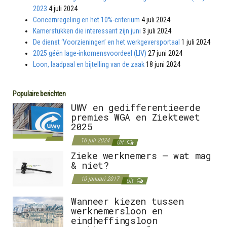
2023
4 juli 2024
Concernregeling en het 10%-criterium
4 juli 2024
Kamerstukken die interessant zijn juni
3 juli 2024
De dienst ‘Voorzieningen’ en het werkgeversportaal
1 juli 2024
2025 géén lage-inkomensvoordeel (LIV)
27 juni 2024
Loon, laadpaal en bijtelling van de zaak
18 juni 2024
Populaire berichten
UWV en gedifferentieerde
premies WGA en Ziektewet
2025
16 juli 2024
Uit
Zieke werknemers – wat mag
& niet?
10 januari 2017
Uit
Wanneer kiezen tussen
werknemersloon en
eindheffingsloon