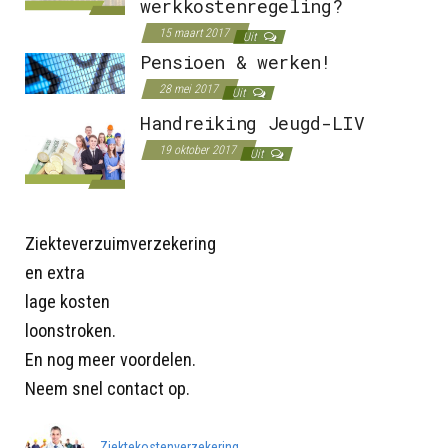
werkkostenregeling?
15 maart 2017
Uit
Pensioen & werken!
28 mei 2017
Uit
Handreiking Jeugd-LIV
19 oktober 2017
Uit
Ziekteverzuimverzekering
en extra
lage kosten
loonstroken.
En nog meer voordelen.
Neem snel contact op.
Ziektekostenverzekering