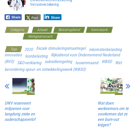
Verzuimverzekering
Post
Share
Share
Categorie
Actueel
Belastingdienst
Kennisbank
Overheid
Werkgeverscoach
fiscale stimuleringsmaatregel
Tags
2020
inkomstenbelasting
innovaties
Rijksdienst voor Ondernemend Nederland
loonbelasting
(RVO)
subsidieregeling
WBSO
S&O-verklaring
tussenmaand
Wet
bevordering speur- en ontwikkelingswerk (WBSO)
UWV reserveert
Wat doen
miljoenen voor
werknemers om te
langdurig zieke en
voorkomen dat ze
ouderschapsverlof
een burn-out
krijgen?