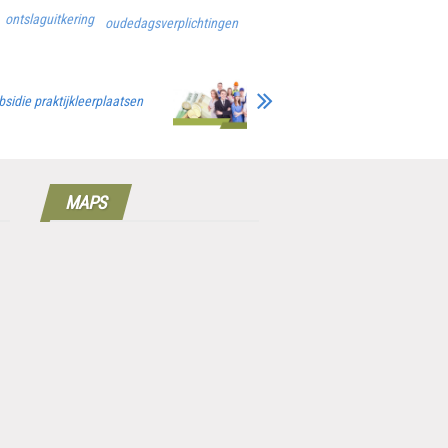
ontslaguitkering
oudedagsverplichtingen
sidie praktijkleerplaatsen
MAPS