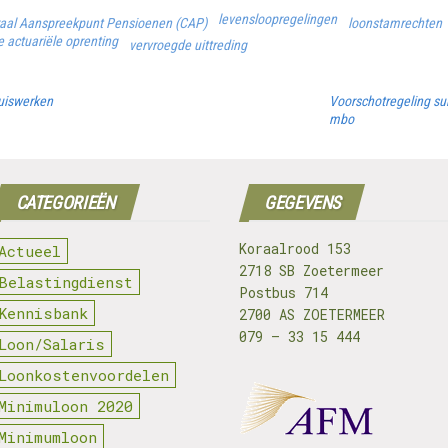
levensloopregelingen
aal Aanspreekpunt Pensioenen (CAP)
loonstamrechten
 actuariële oprenting
vervroegde uittreding
huiswerken
Voorschotregeling sub
mbo
CATEGORIEËN
GEGEVENS
Koraalrood 153
Actueel
2718 SB Zoetermeer
Belastingdienst
Postbus 714
Kennisbank
2700 AS ZOETERMEER
079 – 33 15 444
Loon/Salaris
Loonkostenvoordelen
Minimuloon 2020
Minimumloon