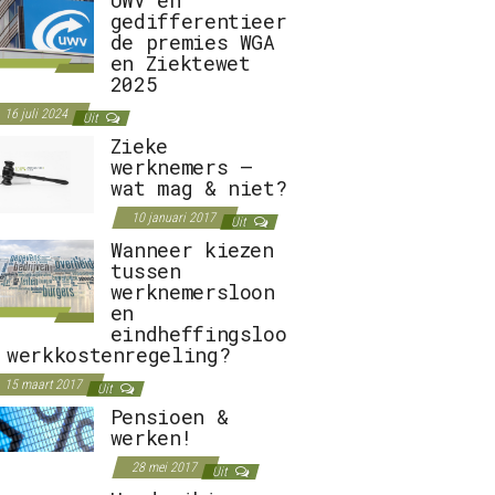
gedifferentieer
de premies WGA
en Ziektewet
2025
16 juli 2024
Uit
Zieke
werknemers –
wat mag & niet?
10 januari 2017
Uit
Wanneer kiezen
tussen
werknemersloon
en
eindheffingsloo
 werkkostenregeling?
15 maart 2017
Uit
Pensioen &
werken!
28 mei 2017
Uit