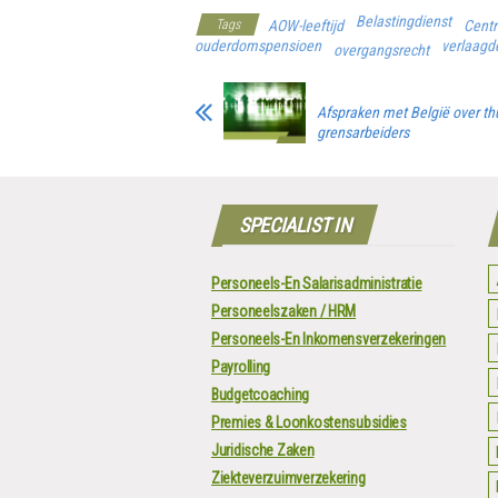
Belastingdienst
Tags
AOW-leeftijd
Centr
ouderdomspensioen
verlaagde
overgangsrecht
Afspraken met België over t
grensarbeiders
SPECIALIST IN
Personeels-En Salarisadministratie
Personeelszaken / HRM
Personeels-En Inkomensverzekeringen
Payrolling
Budgetcoaching
Premies & Loonkostensubsidies
Juridische Zaken
Ziekteverzuimverzekering