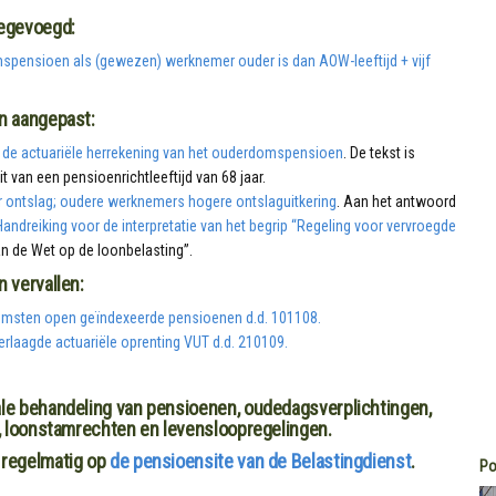
oegevoegd:
ensioen als (gewezen) werknemer ouder is dan AOW-leeftijd + vijf
n aangepast:
 de actuariële herrekening van het ouderdomspensioen
. De tekst is
t van een pensioenrichtleeftijd van 68 jaar.
or ontslag; oudere werknemers hogere ontslaguitkering
. Aan het antwoord
Handreiking voor de interpretatie van het begrip “Regeling voor vervroegde
van de Wet op de loonbelasting”.
 vervallen:
omsten open geïndexeerde pensioenen d.d. 101108.
rlaagde actuariële oprenting VUT d.d. 210109.
le behandeling van pensioenen, oudedagsverplichtingen,
g, loonstamrechten en levensloopregelingen.
 regelmatig op
de pensioensite van de Belastingdienst
.
Po