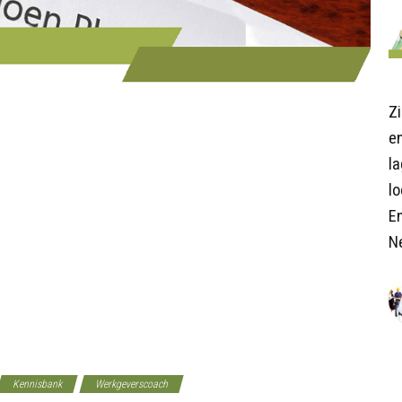
Z
en
l
lo
E
N
Kennisbank
Werkgeverscoach