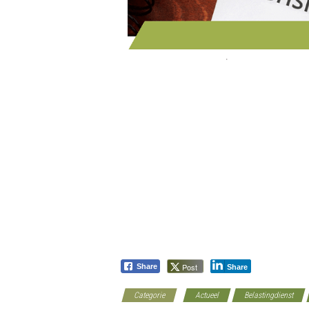
Post
Share
Share
Categorie
Actueel
Belastingdienst