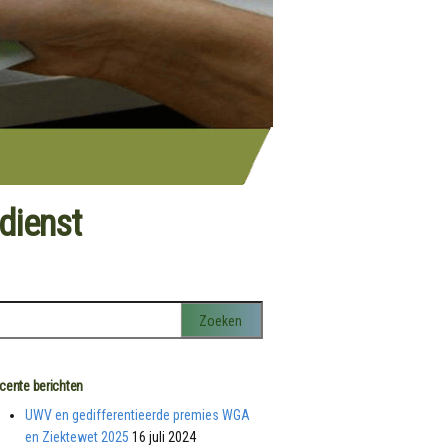
dienst
cente berichten
UWV en gedifferentieerde premies WGA
en Ziektewet 2025
16 juli 2024