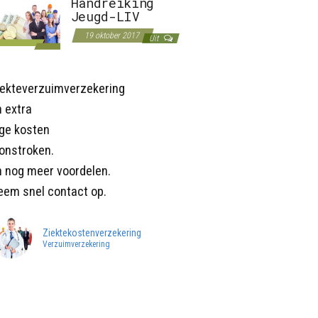
Handreiking
Jeugd-LIV
19 oktober 2017
Uit
iekteverzuimverzekering
 extra
age kosten
onstroken.
n nog meer voordelen.
eem snel contact op.
Ziektekostenverzekering
Verzuimverzekering