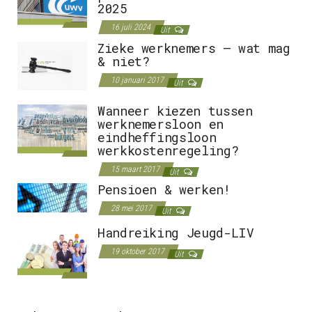
2025
16 juli 2024
Uit
Zieke werknemers – wat mag
& niet?
10 januari 2017
Uit
Wanneer kiezen tussen
werknemersloon en
eindheffingsloon
werkkostenregeling?
15 maart 2017
Uit
Pensioen & werken!
28 mei 2017
Uit
Handreiking Jeugd-LIV
19 oktober 2017
Uit