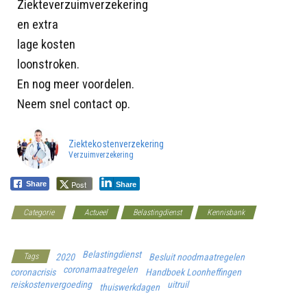
Ziekteverzuimverzekering
en extra
lage kosten
loonstroken.
En nog meer voordelen.
Neem snel contact op.
Ziektekostenverzekering
Verzuimverzekering
Post
Share
Share
Categorie
Actueel
Belastingdienst
Kennisbank
Werkgeverscoach
Belastingdienst
Tags
2020
Besluit noodmaatregelen
coronamaatregelen
coronacrisis
Handboek Loonheffingen
reiskostenvergoeding
uitruil
thuiswerkdagen