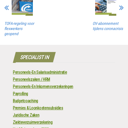
TOFA-regeling voor
OV-abonnement
flexwerkers
tijdens coronacrisis
geopend
SPECIALIST IN
Personeels-En Salarisadministratie
Personeelszaken / HRM
Personeels-En Inkomensverzekeringen
Payrolling
Budgetcoaching
Premies & Loonkostensubsidies
Juridische Zaken
Ziekteverzuimverzekering