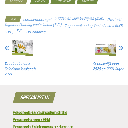
Categorie
Actueel
Kennisbank
Overheid
Werkgeverscoach
midden-en kleinbedrijven (mkb)
Tags
corona-maatregel
Overheid
Tegemoetkoming vaste lasten (TVL)
Tegemoetkoming Vaste Lasten MKB
TVL
(TVL)
TVL-regeling
Trendonderzoek
Gebruikelijk loon
Salarisprofessionals
2020 en 2021 lager
2021
SPECIALIST IN
Personeels-En Salarisadministratie
Personeelszaken / HRM
Personeels-En Inkomensverzekeringen