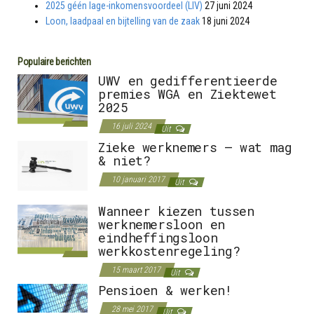
2025 géén lage-inkomensvoordeel (LIV)
27 juni 2024
Loon, laadpaal en bijtelling van de zaak
18 juni 2024
Populaire berichten
UWV en gedifferentieerde
premies WGA en Ziektewet
2025
16 juli 2024
Uit
Zieke werknemers – wat mag
& niet?
10 januari 2017
Uit
Wanneer kiezen tussen
werknemersloon en
eindheffingsloon
werkkostenregeling?
15 maart 2017
Uit
Pensioen & werken!
28 mei 2017
Uit