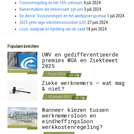
Concernregeling en het 10%-criterium
4 juli 2024
Kamerstukken die interessant zijn juni
3 juli 2024
De dienst ‘Voorzieningen’ en het werkgeversportaal
1 juli 2024
2025 géén lage-inkomensvoordeel (LIV)
27 juni 2024
Loon, laadpaal en bijtelling van de zaak
18 juni 2024
Populaire berichten
UWV en gedifferentieerde
premies WGA en Ziektewet
2025
16 juli 2024
Uit
Zieke werknemers – wat mag
& niet?
10 januari 2017
Uit
Wanneer kiezen tussen
werknemersloon en
eindheffingsloon
werkkostenregeling?