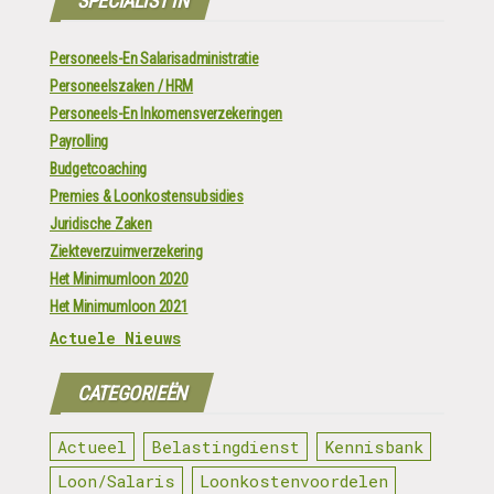
SPECIALIST IN
Personeels-En Salarisadministratie
Personeelszaken / HRM
Personeels-En Inkomensverzekeringen
Payrolling
Budgetcoaching
Premies & Loonkostensubsidies
Juridische Zaken
Ziekteverzuimverzekering
Het Minimumloon 2020
Het Minimumloon 2021
Actuele Nieuws
CATEGORIEËN
Actueel
Belastingdienst
Kennisbank
Loon/Salaris
Loonkostenvoordelen