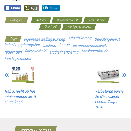
Post
Share
Share
Categorie
Actueel
Belastingdienst
Kennisbank
Loonkostenvoordelen
Overheid
Werkgeverscoach
arbeidskorting
Tags
algemene heffingskorting
Belastingdienst
belastingopbrengsten
fraude
bijstand
inkomensafhankelijke
Rijksoverheid
toeslagenfraude
regelingen
studiefinanciering
toeslagschulden
Heb ik recht op het
Verbeterde versie
minimumloon als ik
3e Nieuwsbrief
stage loop?
Loonheffingen
2020