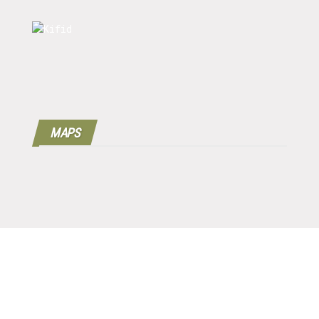
MAPS
Copyright © 2016 - 2024 | 100%
Werkgeverscoach B.V.
| Designed by