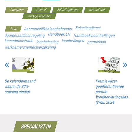
Categorie
Actueel
Belastingdienst
Kennisbank
Overheid
Werkgeverscoach
Belastingdienst
Tags
Aanmerkelijkbelangbehouder
Handboek LH
doorbetaaldloonregeling
Handboek Loonheffingen
loonadministratie
loonheffingen
loonbelasting
premieloon
werknemersnemersverzekering
De kalendermaand
Premiewijzer
waarin de 30%-
gedifferentieerde
regeling eindigt
premie
Werkhervattingskas
(Whk) 2024
SPECIALIST IN