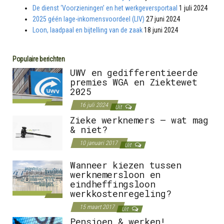
De dienst ‘Voorzieningen’ en het werkgeversportaal
1 juli 2024
2025 géén lage-inkomensvoordeel (LIV)
27 juni 2024
Loon, laadpaal en bijtelling van de zaak
18 juni 2024
Populaire berichten
UWV en gedifferentieerde
premies WGA en Ziektewet
2025
16 juli 2024
Uit
Zieke werknemers – wat mag
& niet?
10 januari 2017
Uit
Wanneer kiezen tussen
werknemersloon en
eindheffingsloon
werkkostenregeling?
15 maart 2017
Uit
Pensioen & werken!