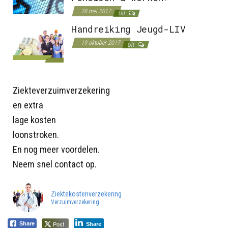
28 mei 2017
Uit
Handreiking Jeugd-LIV
19 oktober 2017
Uit
Ziekteverzuimverzekering
en extra
lage kosten
loonstroken.
En nog meer voordelen.
Neem snel contact op.
Ziektekostenverzekering
Verzuimverzekering
Post
Share
Share