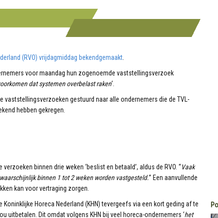
erland (RVO) vrijdagmiddag bekendgemaakt
.
dernemers voor maandag hun zogenoemde vaststellingsverzoek
voorkomen dat systemen overbelast raken
‘.
 vaststellingsverzoeken gestuurd naar alle ondernemers die de TVL-
gekend hebben gekregen.
e verzoeken binnen drie weken ‘beslist en betaald’, aldus de RVO. “
Vaak
 waarschijnlijk binnen 1 tot 2 weken worden vastgesteld.
” Een aanvullende
kken kan voor vertraging zorgen.
 Koninklijke Horeca Nederland (KHN) tevergeefs via een kort geding af te
Po
zou uitbetalen. Dit omdat volgens KHN bij veel horeca-ondernemers ‘
het