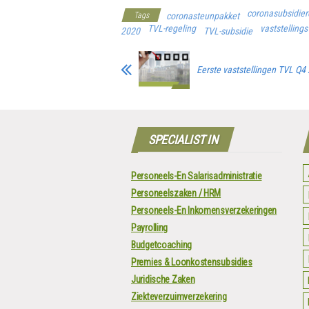
coronasubsidier
Tags
coronasteunpakket
TVL-regeling
vaststelling
2020
TVL-subsidie
Eerste vaststellingen TVL Q4 
SPECIALIST IN
Personeels-En Salarisadministratie
Personeelszaken / HRM
Personeels-En Inkomensverzekeringen
Payrolling
Budgetcoaching
Premies & Loonkostensubsidies
Juridische Zaken
Ziekteverzuimverzekering