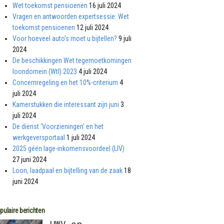
Wet toekomst pensioenen
16 juli 2024
Vragen en antwoorden expertsessie: Wet
toekomst pensioenen
12 juli 2024
Voor hoeveel auto’s moet u bijtellen?
9 juli
2024
De beschikkingen Wet tegemoetkomingen
loondomein (Wtl) 2023
4 juli 2024
Concernregeling en het 10%-criterium
4
juli 2024
Kamerstukken die interessant zijn juni
3
juli 2024
De dienst ‘Voorzieningen’ en het
werkgeversportaal
1 juli 2024
2025 géén lage-inkomensvoordeel (LIV)
27 juni 2024
Loon, laadpaal en bijtelling van de zaak
18
juni 2024
pulaire berichten
UWV en