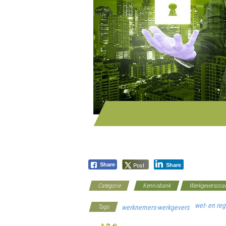
Post
Share
Share
Categorie
Kennisbank
Werkgeverscoa
wet- en re
Tags
werknemers-werkgevers