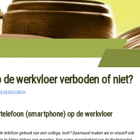
 de werkvloer verboden of niet?
GEVERSCOACH
telefoon (smartphone) op de werkvloer
e telefoon gebruik van een collega, toch? Daarnaast maken we er onszelf ook
je te kijken tijdens een meeting. Een ruime meerderheid van de Nederlandse