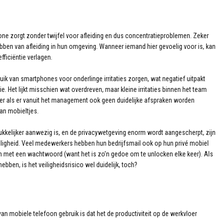
one zorgt zonder twijfel voor afleiding en dus concentratieproblemen. Zeker
 hebben van afleiding in hun omgeving. Wanneer iemand hier gevoelig voor is, kan
fficiëntie verlagen.
uik van smartphones voor onderlinge irritaties zorgen, wat negatief uitpakt
e. Het lijkt misschien wat overdreven, maar kleine irritaties binnen het team
er als er vanuit het management ook geen duidelijke afspraken worden
n mobieltjes.
kkelijker aanwezig is, en de privacywetgeving enorm wordt aangescherpt, zijn
iligheid. Veel medewerkers hebben hun bedrijfsmail ook op hun privé mobiel
n met een wachtwoord (want het is zo’n gedoe om te unlocken elke keer). Als
bben, is het veiligheidsrisico wel duidelijk, toch?
van mobiele telefoon gebruik is dat het de productiviteit op de werkvloer