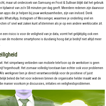
acht, maar uit onderzoek van Samsung en Frost & Sullivan blijkt dat het gebruik
tijdwinst van zo’n 58 minuten per dag geeft. Meerdere redenen zijn daarvoor
van apps die je helpen bij jouw werkzaamheden, zijn van invloed. Denk
als WhatsApp, Instagram of Messenger, waarmee je onderling snel en
cten of snel wat zaken kunt afstemmen als je op een andere werklocatie zit.
een risico is voor de veiligheid van je data, vormt het gelijktijdig ook een
 van de moderne smartphone is dusdanig hoog dat je bedrijf niet altijd meer
.
iligheid
 wit. Het simpelweg verbieden van mobiele telefoon op de werkvloer is geen
drijf tegenhoudt. Het zomaar volledig toestaan kan echter ook voor problemen
Als werkgever ben je direct verantwoordelijk voor de positieve of juist
lijk beleid die het voor iedereen binnen de organisatie helder maakt wat de
e manier voorkom je discussies, irritaties en veiligheidsproblemen.