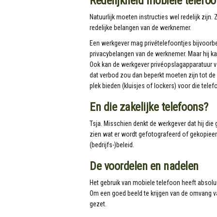
Redelijkheid mobiele telefoo
Natuurlijk moeten instructies wel redelijk zij
redelijke belangen van de werknemer.
Een werkgever mag privételefoontjes bijvoorbe
privacybelangen van de werknemer. Maar hij kan
Ook kan de werkgever privéopslagapparatuur v
dat verbod zou dan beperkt moeten zijn tot de
plek bieden (kluisjes of lockers) voor die tele
En die zakelijke telefoons?
Tsja. Misschien denkt de werkgever dat hij die
zien wat er wordt gefotografeerd of gekopieerd.
(bedrijfs-)beleid.
De voordelen en nadelen
Het gebruik van mobiele telefoon heeft absoluu
Om een goed beeld te krijgen van de omvang v
gezet.