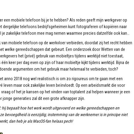
r een mobiele telefoon bij je te hebben? Als reden geeft mijn werkgever op
met dergelijke telefoons bedrijfsgeheimen kunt fotograferen of kopiëren naar
 wel je zakelijke telefoon mee mag nemen waarmee precies datzelfde ook kan…
 van mobiele telefoon op de werkvloer verbieden, doordat zij het recht hebben
met welke gereedschappen dat gebeurt. Een onderzoek door Wetten van de
rkgevers het (privé) gebruik van mobieltjes tijdens werktijd niet toestaat,
 keer per dag even op zijn of haar mobieltje kijkt tijdens werktijd. Bijna de
n voldoende argumenten om het gebruik maar helemaal te verbieden, toch?
het anno 2018 nog wel realistisch is om zo rigoureus om te gaan met een
vé leven maar ook zakelijke leven beïnvloedt. Op een arbeidsmarkt die voor
 vraag of het je kansen op het vinden van toptalent zal helpen wanneer je een
 jonge generaties zal dit een grote afknapper zijn.
: hij bepaalt hoe het werk wordt uitgevoerd en welke gereedschappen en
eze bevoegdheid is eenzijdig; instemming van de werknemer is in principe niet
erkt, dan heb je als MacOS-fan helaas pech!