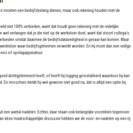
n
n. Ze moeten een bedrijfsbelang dienen, maar ook rekening houden met de
eld niet 100% verbieden, want dat houdt geen rekening met de redelijke
 wel verlangen dat je die niet op de werkvloer doet, want dat stoort collega’s.
erbieden omdat daarmee de bedrijfsdataveiligheid in gevaar kan komen. Maar
 werkvloer waar bedrijfsgeheimen verwerkt worden. En hij moet dan een veilige
foons of opslagapparatuur.
 goed dichtgetimmerd heeft, of heeft hij logging geïnstalleerd waardoor hij kan
 En misschien denkt hij wel gewoon niet goed na, dat is altijd een optie bij
t een aantal nadelen. Echter, daar staan ook belangrijke voordelen tegenover.
an deze maatschappelijke discussie hebben we de voor- en nadelen op een rij