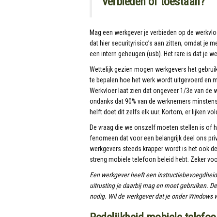
Verbieden of toestaan?
Mag een werkgever je verbieden op de werkvloe
dat hier securityrisico’s aan zitten, omdat je 
een intern geheugen (usb). Het rare is dat je
Wettelijk gezien mogen werkgevers het gebruik
te bepalen hoe het werk wordt uitgevoerd en 
Werkvloer laat zien dat ongeveer 1/3e van de we
ondanks dat 90% van de werknemers minstens één
helft doet dit zelfs elk uur. Kortom, er lijke
De vraag die we onszelf moeten stellen is of 
fenomeen dat voor een belangrijk deel ons pri
werkgevers steeds krapper wordt is het ook de
streng mobiele telefoon beleid hebt. Zeker voor
Een werkgever heeft een instructiebevoegdheid
uitrusting je daarbij mag en moet gebruiken. D
nodig. Wil de werkgever dat je onder Windows w