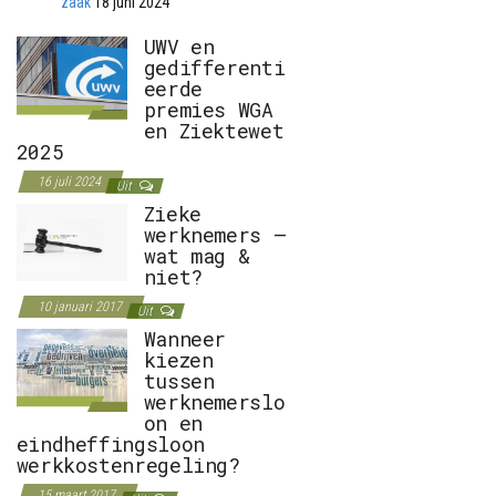
zaak
18 juni 2024
UWV en
gedifferenti
eerde
premies WGA
en Ziektewet
2025
16 juli 2024
Uit
Zieke
werknemers –
wat mag &
niet?
10 januari 2017
Uit
Wanneer
kiezen
tussen
werknemerslo
on en
eindheffingsloon
werkkostenregeling?
15 maart 2017