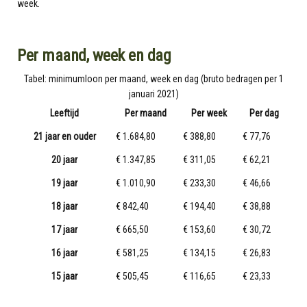
week.
Per maand, week en dag
Tabel: minimumloon per maand, week en dag (bruto bedragen per 1
januari 2021)
Leeftijd
Per maand
Per week
Per dag
21 jaar en ouder
€ 1.684,80
€ 388,80
€ 77,76
20 jaar
€ 1.347,85
€ 311,05
€ 62,21
19 jaar
€ 1.010,90
€ 233,30
€ 46,66
18 jaar
€ 842,40
€ 194,40
€ 38,88
17 jaar
€ 665,50
€ 153,60
€ 30,72
16 jaar
€ 581,25
€ 134,15
€ 26,83
15 jaar
€ 505,45
€ 116,65
€ 23,33