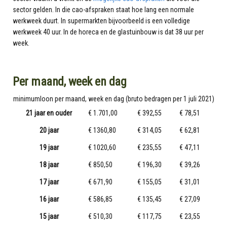
sector gelden. In die cao-afspraken staat hoe lang een normale
werkweek duurt. In supermarkten bijvoorbeeld is een volledige
werkweek 40 uur. In de horeca en de glastuinbouw is dat 38 uur per
week.
Per maand, week en dag
minimumloon per maand, week en dag (bruto bedragen per 1 juli 2021)
21 jaar en ouder
€ 1.701,00
€ 392,55
€ 78,51
20 jaar
€ 1360,80
€ 314,05
€ 62,81
19 jaar
€ 1020,60
€ 235,55
€ 47,11
18 jaar
€ 850,50
€ 196,30
€ 39,26
17 jaar
€ 671,90
€ 155,05
€ 31,01
16 jaar
€ 586,85
€ 135,45
€ 27,09
15 jaar
€ 510,30
€ 117,75
€ 23,55