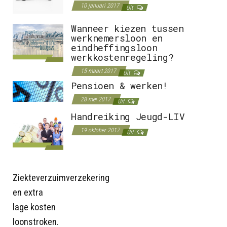
10 januari 2017
Uit
Wanneer kiezen tussen
werknemersloon en
eindheffingsloon
werkkostenregeling?
15 maart 2017
Uit
Pensioen & werken!
28 mei 2017
Uit
Handreiking Jeugd-LIV
19 oktober 2017
Uit
Ziekteverzuimverzekering
en extra
lage kosten
loonstroken.