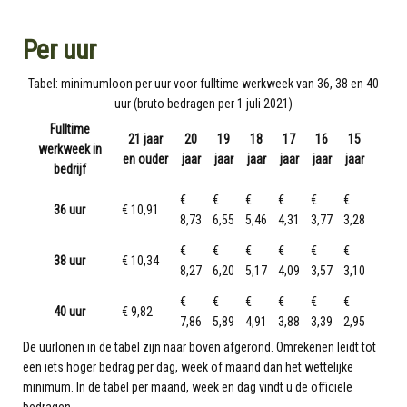
Per uur
Tabel: minimumloon per uur voor fulltime werkweek van 36, 38 en 40
uur (bruto bedragen per 1 juli 2021)
Fulltime
21 jaar
20
19
18
17
16
15
werkweek in
en ouder
jaar
jaar
jaar
jaar
jaar
jaar
bedrijf
€
€
€
€
€
€
36 uur
€ 10,91
8,73
6,55
5,46
4,31
3,77
3,28
€
€
€
€
€
€
38 uur
€ 10,34
8,27
6,20
5,17
4,09
3,57
3,10
€
€
€
€
€
€
40 uur
€ 9,82
7,86
5,89
4,91
3,88
3,39
2,95
De uurlonen in de tabel zijn naar boven afgerond. Omrekenen leidt tot
een iets hoger bedrag per dag, week of maand dan het wettelijke
minimum. In de tabel per maand, week en dag vindt u de officiële