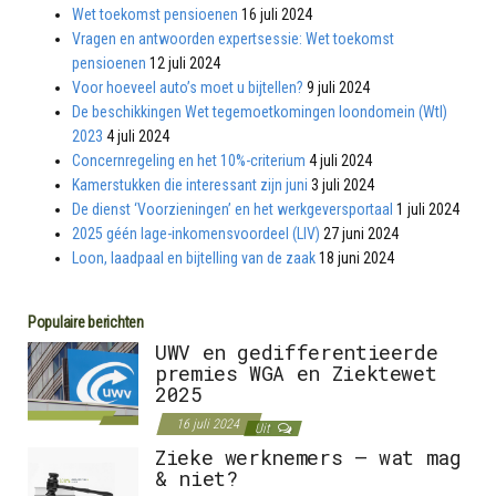
Wet toekomst pensioenen
16 juli 2024
Vragen en antwoorden expertsessie: Wet toekomst
pensioenen
12 juli 2024
Voor hoeveel auto’s moet u bijtellen?
9 juli 2024
De beschikkingen Wet tegemoetkomingen loondomein (Wtl)
2023
4 juli 2024
Concernregeling en het 10%-criterium
4 juli 2024
Kamerstukken die interessant zijn juni
3 juli 2024
De dienst ‘Voorzieningen’ en het werkgeversportaal
1 juli 2024
2025 géén lage-inkomensvoordeel (LIV)
27 juni 2024
Loon, laadpaal en bijtelling van de zaak
18 juni 2024
Populaire berichten
UWV en gedifferentieerde
premies WGA en Ziektewet
2025
16 juli 2024
Uit
Zieke werknemers – wat mag
& niet?