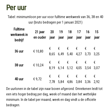
Per uur
Tabel: minimumloon per uur voor fulltime werkweek van 36, 38 en 40
uur (bruto bedragen per 1 januari 2021)
Fulltime
21 jaar
20
19
18
17
16
15
werkweek in
en ouder
jaar
jaar
jaar
jaar
jaar
jaar
bedrijf
€
€
€
€
€
€
36 uur
€ 10,80
8,65
6,49
5,40
4,27
3,73
3,25
€
€
€
€
€
€
38 uur
€ 10,24
8,19
6,14
5,12
4,05
3,54
3,07
€
€
€
€
€
€
40 uur
€ 9,72
7,78
5,84
4,86
3,84
3,36
2,92
De uurlonen in de tabel zijn naar boven afgerond. Omrekenen leidt tot
een iets hoger bedrag per dag, week of maand dan het wettelijke
minimum. In de tabel per maand, week en dag vindt u de officiële
bedragen.