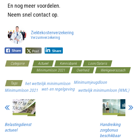
En nog meer voordelen.
Neem snel contact op.
Ziektekostenverzekering
Verzuimverzekering
Post
Share
Share
Categorie
Actueel
Kennisbank
Loon/Salaris
Minimumloon
Minimumloon 2021
Overheid
Werkgeverscoach
Minimumjeugdloon
Tags
het wettelijk minimumloon
wet- en regelgeving
Minimumloon 2021
wettelijk minimumloon (WML)
Belastingdienst
Handreiking
actueel
zorgbonus
beschikbaar