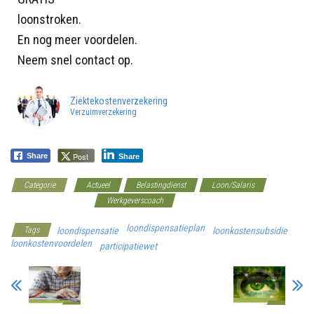
loonstroken.
En nog meer voordelen.
Neem snel contact op.
Ziektekostenverzekering
Verzuimverzekering
Post
Share
Share
Categorie
Actueel
Belastingdienst
Loon/Salaris
Loonkostenvoordelen
Werkgeverscoach
loondispensatieplan
Tags
loondispensatie
loonkostensubsidie
loonkostenvoordelen
participatiewet