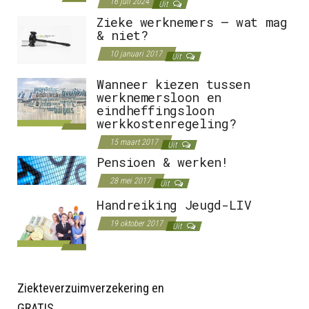
16 juli 2024
Uit
Zieke werknemers – wat mag
& niet?
10 januari 2017
Uit
Wanneer kiezen tussen
werknemersloon en
eindheffingsloon
werkkostenregeling?
15 maart 2017
Uit
Pensioen & werken!
28 mei 2017
Uit
Handreiking Jeugd-LIV
19 oktober 2017
Uit
Ziekteverzuimverzekering en
GRATIS