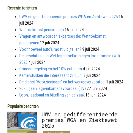
Recente berichten
UWV en gedifferentieerde premies WGA en Ziektewet 2025
16
juli 2024
Wet toekomst pensioenen
16 juli 2024
Vragen en antwoorden expertsessie: Wet toekomst
pensioenen
12 juli 2024
Voor hoeveel auto’s moet u bijtellen?
9 juli 2024
De beschikkingen Wet tegemoetkomingen loondomein (Wtl)
2023
4 juli 2024
Concernregeling en het 10%-criterium
4 juli 2024
Kamerstukken die interessant zijn juni
3 juli 2024
De dienst ‘Voorzieningen’ en het werkgeversportaal
1 juli 2024
2025 géén lage-inkomensvoordeel (LIV)
27 juni 2024
Loon, laadpaal en bijtelling van de zaak
18 juni 2024
Populaire berichten
UWV en gedifferentieerde
premies WGA en Ziektewet
2025