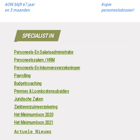
AOW blijft 67 jaar
Kopie
en 3 maanden
personeelsdossier!
SPECIALIST IN
Personeels-En Salarisadministratie
Personeelszaken / HRM
Personeels-En Inkomensverzekeringen
Payrolling
Budgetcoaching
Premies & Loonkostensubsidies
Juridische Zaken
Ziekteverzuimverzekering
Het Minimumloon 2020
Het Minimumloon 2021
Actuele Nieuws