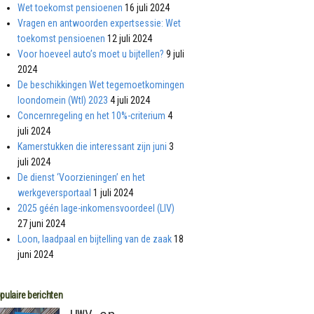
Wet toekomst pensioenen
16 juli 2024
Vragen en antwoorden expertsessie: Wet
toekomst pensioenen
12 juli 2024
Voor hoeveel auto’s moet u bijtellen?
9 juli
2024
De beschikkingen Wet tegemoetkomingen
loondomein (Wtl) 2023
4 juli 2024
Concernregeling en het 10%-criterium
4
juli 2024
Kamerstukken die interessant zijn juni
3
juli 2024
De dienst ‘Voorzieningen’ en het
werkgeversportaal
1 juli 2024
2025 géén lage-inkomensvoordeel (LIV)
27 juni 2024
Loon, laadpaal en bijtelling van de zaak
18
juni 2024
pulaire berichten
UWV en