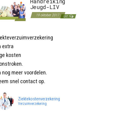
Handreiking
Jeugd-LIV
19 oktober 2017
Uit
iekteverzuimverzekering
 extra
age kosten
onstroken.
n nog meer voordelen.
eem snel contact op.
Ziektekostenverzekering
Verzuimverzekering