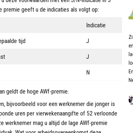
 premie geeft u de indicaties als volgt op:
Indicatie
Z
paalde tijd
J
en
l
mst
J
lo
E
N
N
 dan geldt de hoge AWf-premie.
en, bijvoorbeeld voor een werknemer die jonger is
loonde uren per vierwekenaangifte of 52 verloonde
ze werknemer mag u altijd de lage AWf-premie
tijdvak. Wat voor arbeidsovereenkomst deze