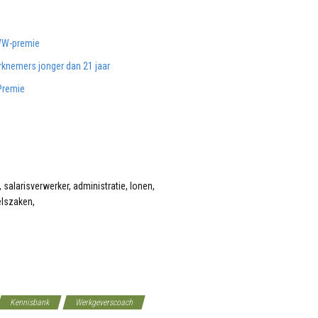
WW-premie
knemers jonger dan 21 jaar
Premie
Kennisbank
Werkgeverscoach