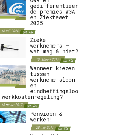
gedifferentieer
de premies WGA
en Ziektewet
2025
16 juli 2024
Uit
Zieke
werknemers –
wat mag & niet?
10 januari 2017
Uit
Wanneer kiezen
tussen
werknemersloon
en
eindheffingsloo
 werkkostenregeling?
15 maart 2017
Uit
Pensioen &
werken!
28 mei 2017
Uit