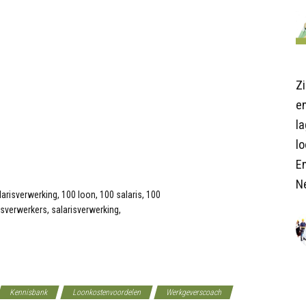
Z
en
l
lo
E
N
Kennisbank
Loonkostenvoordelen
Werkgeverscoach