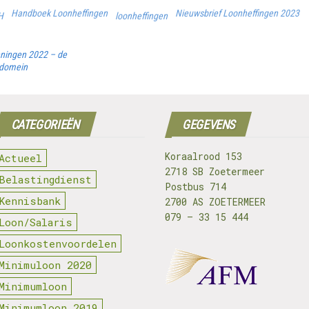
Handboek Loonheffingen
Nieuwsbrief Loonheffingen 2023
H
loonheffingen
eningen 2022 – de
ndomein
CATEGORIEËN
GEGEVENS
Koraalrood 153
Actueel
2718 SB Zoetermeer
Belastingdienst
Postbus 714
Kennisbank
2700 AS ZOETERMEER
079 – 33 15 444
Loon/Salaris
Loonkostenvoordelen
Minimuloon 2020
Minimumloon
Minimumloon 2019