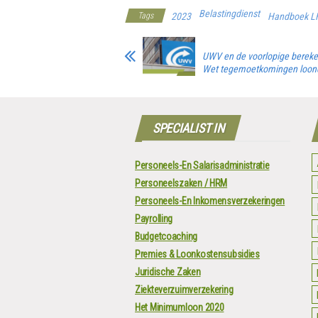
Belastingdienst
Tags
2023
Handboek L
UWV en de voorlopige berek
Wet tegemoetkomingen loo
SPECIALIST IN
Personeels-En Salarisadministratie
Personeelszaken / HRM
Personeels-En Inkomensverzekeringen
Payrolling
Budgetcoaching
Premies & Loonkostensubsidies
Juridische Zaken
Ziekteverzuimverzekering
Het Minimumloon 2020