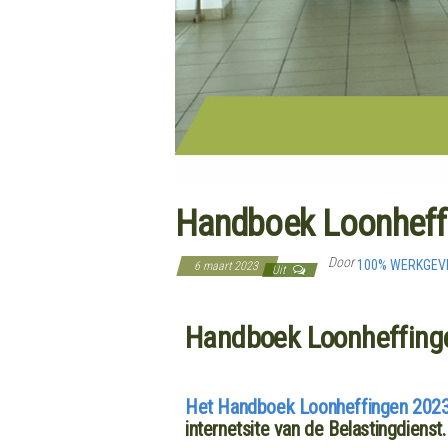
Handboek Loonheff
Door
100% WERKGE
6 maart 2023
Uit
Handboek Loonheffing
Het Handboek Loonheffingen 202
internetsite van de Belastingdienst.