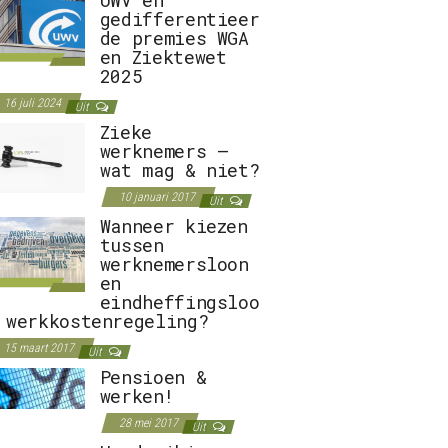
gedifferentieer
de premies WGA
en Ziektewet
2025
16 juli 2024
Uit
Zieke
werknemers –
wat mag & niet?
10 januari 2017
Uit
Wanneer kiezen
tussen
werknemersloon
en
eindheffingsloo
 werkkostenregeling?
15 maart 2017
Uit
Pensioen &
werken!
28 mei 2017
Uit