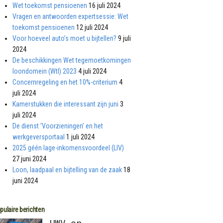
Wet toekomst pensioenen
16 juli 2024
Vragen en antwoorden expertsessie: Wet
toekomst pensioenen
12 juli 2024
Voor hoeveel auto’s moet u bijtellen?
9 juli
2024
De beschikkingen Wet tegemoetkomingen
loondomein (Wtl) 2023
4 juli 2024
Concernregeling en het 10%-criterium
4
juli 2024
Kamerstukken die interessant zijn juni
3
juli 2024
De dienst ‘Voorzieningen’ en het
werkgeversportaal
1 juli 2024
2025 géén lage-inkomensvoordeel (LIV)
27 juni 2024
Loon, laadpaal en bijtelling van de zaak
18
juni 2024
pulaire berichten
UWV en