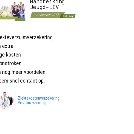
Handreiking
Jeugd-LIV
19 oktober 2017
Uit
iekteverzuimverzekering
 extra
age kosten
onstroken.
n nog meer voordelen.
eem snel contact op.
Ziektekostenverzekering
Verzuimverzekering