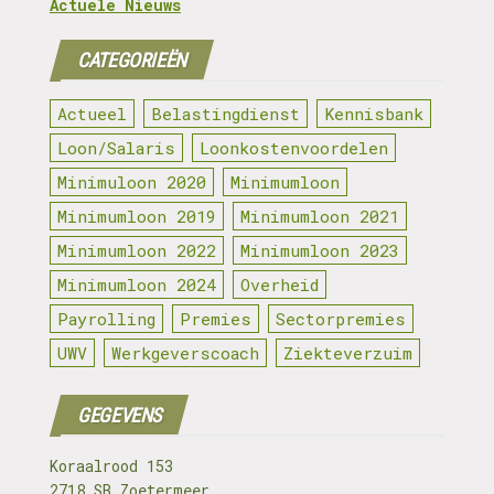
Actuele Nieuws
CATEGORIEËN
Actueel
Belastingdienst
Kennisbank
Loon/Salaris
Loonkostenvoordelen
Minimuloon 2020
Minimumloon
Minimumloon 2019
Minimumloon 2021
Minimumloon 2022
Minimumloon 2023
Minimumloon 2024
Overheid
Payrolling
Premies
Sectorpremies
UWV
Werkgeverscoach
Ziekteverzuim
GEGEVENS
Koraalrood 153
2718 SB Zoetermeer