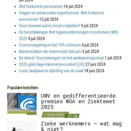
juli 2024
Wet toekomst pensioenen
16 juli 2024
Vragen en antwoorden expertsessie: Wet toekomst
pensioenen
12 juli 2024
Voor hoeveel auto’s moet u bijtellen?
9 juli 2024
De beschikkingen Wet tegemoetkomingen loondomein (Wtl)
2023
4 juli 2024
Concernregeling en het 10%-criterium
4 juli 2024
Kamerstukken die interessant zijn juni
3 juli 2024
De dienst ‘Voorzieningen’ en het werkgeversportaal
1 juli 2024
2025 géén lage-inkomensvoordeel (LIV)
27 juni 2024
Loon, laadpaal en bijtelling van de zaak
18 juni 2024
Populaire berichten
UWV en gedifferentieerde
premies WGA en Ziektewet
2025
16 juli 2024
Uit
Zieke werknemers – wat mag
& niet?