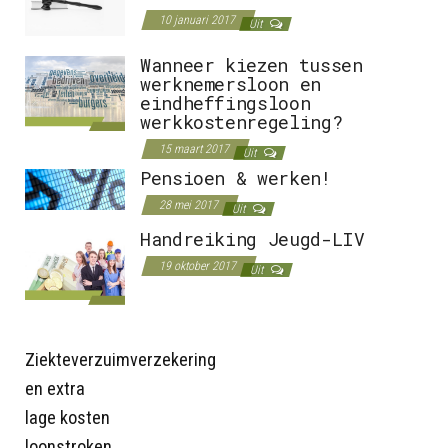
10 januari 2017
Uit
Wanneer kiezen tussen
werknemersloon en
eindheffingsloon
werkkostenregeling?
15 maart 2017
Uit
Pensioen & werken!
28 mei 2017
Uit
Handreiking Jeugd-LIV
19 oktober 2017
Uit
Ziekteverzuimverzekering
en extra
lage kosten
loonstroken.