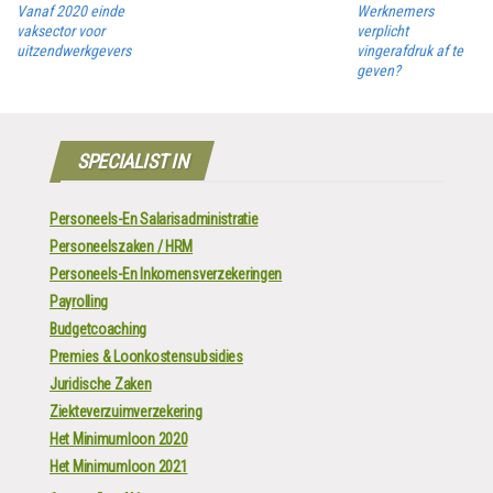
Vanaf 2020 einde
Werknemers
vaksector voor
verplicht
uitzendwerkgevers
vingerafdruk af te
geven?
SPECIALIST IN
Personeels-En Salarisadministratie
Personeelszaken / HRM
Personeels-En Inkomensverzekeringen
Payrolling
Budgetcoaching
Premies & Loonkostensubsidies
Juridische Zaken
Ziekteverzuimverzekering
Het Minimumloon 2020
Het Minimumloon 2021