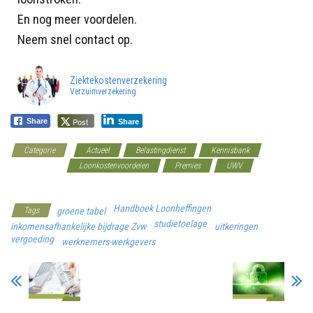
En nog meer voordelen.
Neem snel contact op.
Ziektekostenverzekering
Verzuimverzekering
Post
Share
Share
Categorie
Actueel
Belastingdienst
Kennisbank
Loon/Salaris
Loonkostenvoordelen
Premies
UWV
Werkgeverscoach
Handboek Loonheffingen
Tags
groene tabel
studietoelage
inkomensafhankelijke bijdrage Zvw
uitkeringen
vergoeding
werknemers-werkgevers