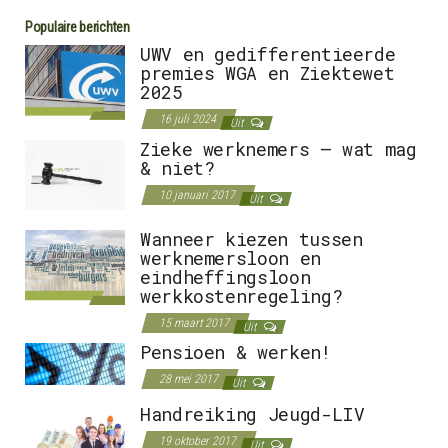
Populaire berichten
UWV en gedifferentieerde
premies WGA en Ziektewet
2025
16 juli 2024
Uit
Zieke werknemers – wat mag
& niet?
10 januari 2017
Uit
Wanneer kiezen tussen
werknemersloon en
eindheffingsloon
werkkostenregeling?
15 maart 2017
Uit
Pensioen & werken!
28 mei 2017
Uit
Handreiking Jeugd-LIV
19 oktober 2017
Uit