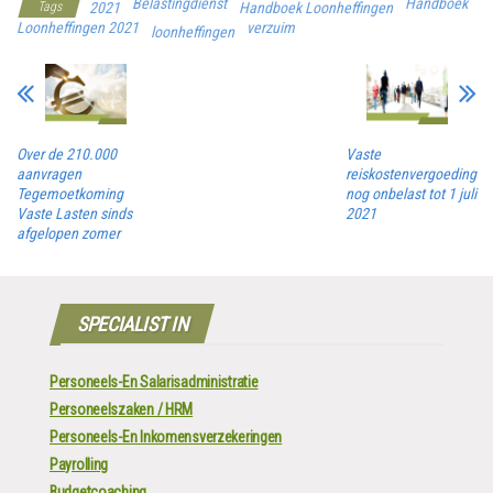
Belastingdienst
Handboek
Tags
2021
Handboek Loonheffingen
Loonheffingen 2021
verzuim
loonheffingen
Over de 210.000
Vaste
aanvragen
reiskostenvergoeding
Tegemoetkoming
nog onbelast tot 1 juli
Vaste Lasten sinds
2021
afgelopen zomer
SPECIALIST IN
Personeels-En Salarisadministratie
Personeelszaken / HRM
Personeels-En Inkomensverzekeringen
Payrolling
Budgetcoaching