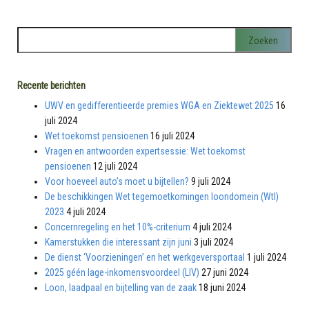
Recente berichten
UWV en gedifferentieerde premies WGA en Ziektewet 2025
16
juli 2024
Wet toekomst pensioenen
16 juli 2024
Vragen en antwoorden expertsessie: Wet toekomst
pensioenen
12 juli 2024
Voor hoeveel auto’s moet u bijtellen?
9 juli 2024
De beschikkingen Wet tegemoetkomingen loondomein (Wtl)
2023
4 juli 2024
Concernregeling en het 10%-criterium
4 juli 2024
Kamerstukken die interessant zijn juni
3 juli 2024
De dienst ‘Voorzieningen’ en het werkgeversportaal
1 juli 2024
2025 géén lage-inkomensvoordeel (LIV)
27 juni 2024
Loon, laadpaal en bijtelling van de zaak
18 juni 2024