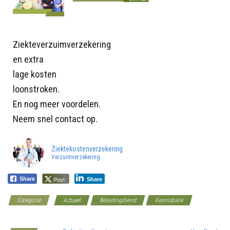
Ziekteverzuimverzekering
en extra
lage kosten
loonstroken.
En nog meer voordelen.
Neem snel contact op.
Ziektekostenverzekering
Verzuimverzekering
Post
Share
Share
Categorie
Actueel
Belastingdienst
Kennisbank
Werkgeverscoach