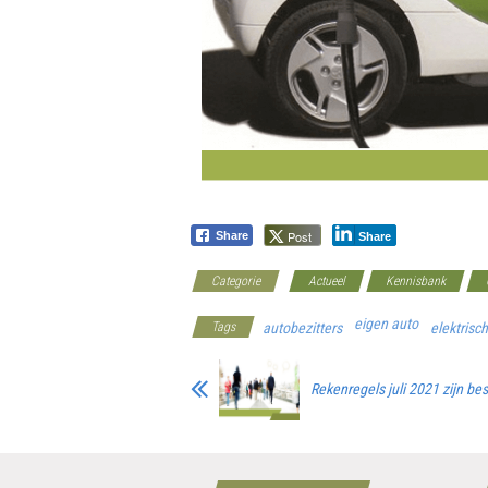
Post
Share
Share
Categorie
Actueel
Kennisbank
eigen auto
Tags
autobezitters
elektrisc
Rekenregels juli 2021 zijn be