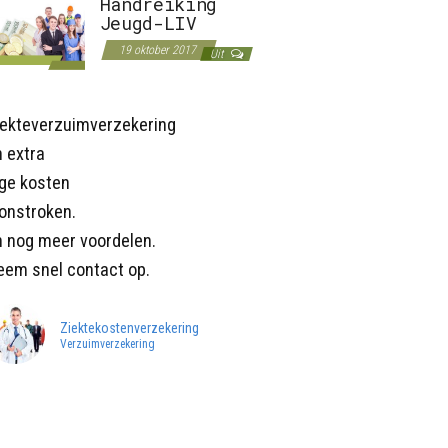
Handreiking
Jeugd-LIV
19 oktober 2017
Uit
iekteverzuimverzekering
 extra
age kosten
onstroken.
n nog meer voordelen.
eem snel contact op.
Ziektekostenverzekering
Verzuimverzekering