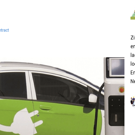
ntract
Z
en
l
lo
E
N