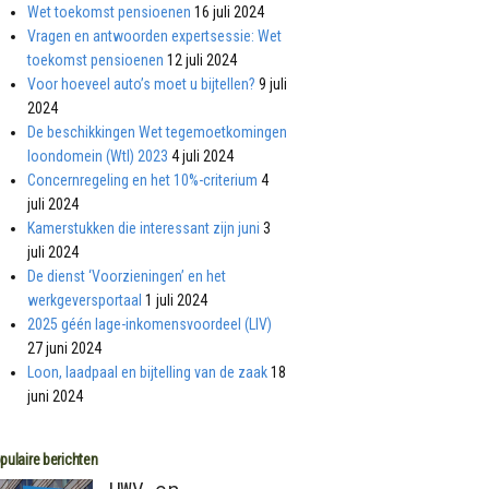
Wet toekomst pensioenen
16 juli 2024
Vragen en antwoorden expertsessie: Wet
toekomst pensioenen
12 juli 2024
Voor hoeveel auto’s moet u bijtellen?
9 juli
2024
De beschikkingen Wet tegemoetkomingen
loondomein (Wtl) 2023
4 juli 2024
Concernregeling en het 10%-criterium
4
juli 2024
Kamerstukken die interessant zijn juni
3
juli 2024
De dienst ‘Voorzieningen’ en het
werkgeversportaal
1 juli 2024
2025 géén lage-inkomensvoordeel (LIV)
27 juni 2024
Loon, laadpaal en bijtelling van de zaak
18
juni 2024
pulaire berichten
UWV en