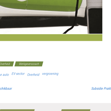
Overheid
Werkgeverscoach
EV-sector
vergroening
he auto
Overheid
schikbaar
Subsidie Prak