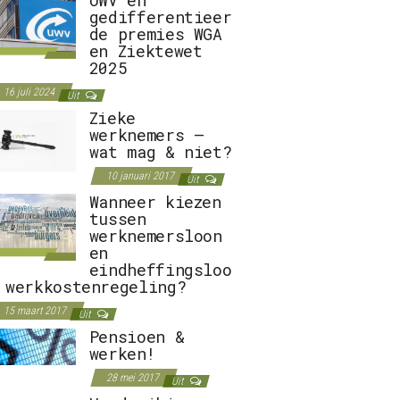
gedifferentieer
de premies WGA
en Ziektewet
2025
16 juli 2024
Uit
Zieke
werknemers –
wat mag & niet?
10 januari 2017
Uit
Wanneer kiezen
tussen
werknemersloon
en
eindheffingsloo
 werkkostenregeling?
15 maart 2017
Uit
Pensioen &
werken!
28 mei 2017
Uit