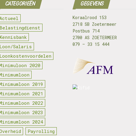
CATEGORIEËN
GEGEVENS
Koraalrood 153
Actueel
2718 SB Zoetermeer
Belastingdienst
Postbus 714
Kennisbank
2700 AS ZOETERMEER
079 – 33 15 444
Loon/Salaris
Loonkostenvoordelen
Minimuloon 2020
Minimumloon
Minimumloon 2019
Minimumloon 2021
Minimumloon 2022
Minimumloon 2023
Minimumloon 2024
Overheid
Payrolling