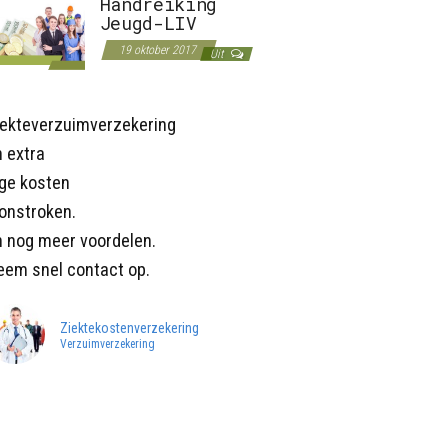
Handreiking
Jeugd-LIV
19 oktober 2017
Uit
iekteverzuimverzekering
 extra
age kosten
onstroken.
n nog meer voordelen.
eem snel contact op.
Ziektekostenverzekering
Verzuimverzekering