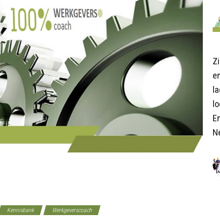
Z
en
l
lo
E
N
Kennisbank
Werkgeverscoach