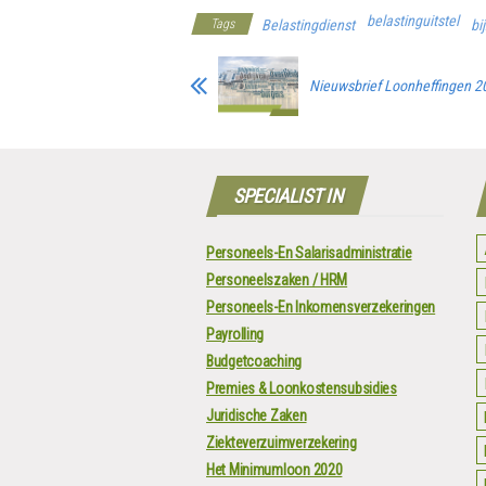
belastinguitstel
Tags
Belastingdienst
bi
Nieuwsbrief Loonheffingen 2
SPECIALIST IN
Personeels-En Salarisadministratie
Personeelszaken / HRM
Personeels-En Inkomensverzekeringen
Payrolling
Budgetcoaching
Premies & Loonkostensubsidies
Juridische Zaken
Ziekteverzuimverzekering
Het Minimumloon 2020