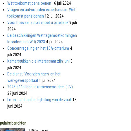
Wet toekomst pensioenen
16 juli 2024
Vragen en antwoorden expertsessie: Wet
toekomst pensioenen
12 juli 2024
Voor hoeveel auto’s moet u bijtellen?
9 juli
2024
De beschikkingen Wet tegemoetkomingen
loondomein (Wtl) 2023
4 juli 2024
Concernregeling en het 10%-criterium
4
juli 2024
Kamerstukken die interessant zijn juni
3
juli 2024
De dienst ‘Voorzieningen’ en het
werkgeversportaal
1 juli 2024
2025 géén lage-inkomensvoordeel (LIV)
27 juni 2024
Loon, laadpaal en bijtelling van de zaak
18
juni 2024
pulaire berichten
UWV en