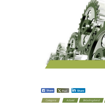
Post
Share
Share
Categorie
Actueel
Belastingdienst