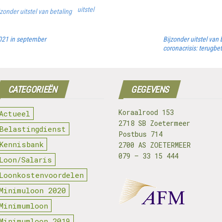
uitstel
jzonder uitstel van betaling
021 in september
Bijzonder uitstel van
coronacrisis: terugbe
CATEGORIEËN
GEGEVENS
Koraalrood 153
Actueel
2718 SB Zoetermeer
Belastingdienst
Postbus 714
Kennisbank
2700 AS ZOETERMEER
079 – 33 15 444
Loon/Salaris
Loonkostenvoordelen
Minimuloon 2020
Minimumloon
Minimumloon 2019