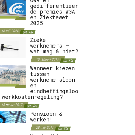
gedifferentieer
de premies WGA
en Ziektewet
2025
16 juli 2024
Uit
Zieke
werknemers –
wat mag & niet?
10 januari 2017
Uit
Wanneer kiezen
tussen
werknemersloon
en
eindheffingsloo
 werkkostenregeling?
15 maart 2017
Uit
Pensioen &
werken!
28 mei 2017
Uit